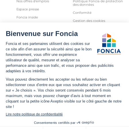
Nos offres d'emplois
Politique Foncia de protection
des données
Espace presse
Conformité
Foncia inside
Gestion des cookies
Avis clients
Politique relative aux cookies
et autres traceurs
Partenaires
Sécurité informatique
Déclaration d'accessibilité
Infos utiles
Nous suivre
Nous contacter
Facebook
Trouver une agence
X
Estimation bien immobilier
LinkedIn
Estimation loyer
YouTube
Actualités
Instagram