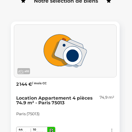
Notre sélection de biens
x10
/ mois CC
2 144 €
74,9 m²
Location Appartement 4 pièces
74.9 m² - Paris 75013
Paris (75013)
B
44
10