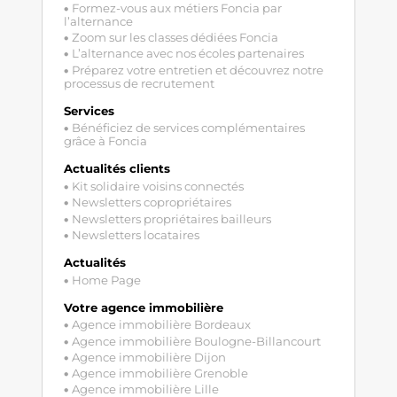
Formez-vous aux métiers Foncia par
l’alternance
Zoom sur les classes dédiées Foncia
L’alternance avec nos écoles partenaires
Préparez votre entretien et découvrez notre
processus de recrutement
Services
Bénéficiez de services complémentaires
grâce à Foncia
Actualités clients
Kit solidaire voisins connectés
Newsletters copropriétaires
Newsletters propriétaires bailleurs
Newsletters locataires
Actualités
Home Page
Votre agence immobilière
Agence immobilière Bordeaux
Agence immobilière Boulogne-Billancourt
Agence immobilière Dijon
Agence immobilière Grenoble
Agence immobilière Lille