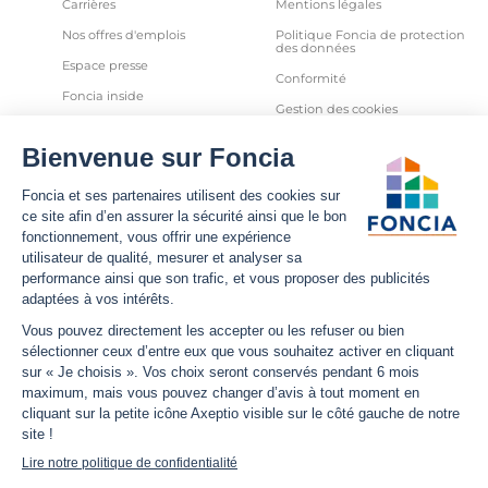
Carrières
Mentions légales
Nos offres d'emplois
Politique Foncia de protection
des données
Espace presse
Conformité
Foncia inside
Gestion des cookies
Avis clients
Politique relative aux cookies
et autres traceurs
Partenaires
Sécurité informatique
Déclaration d'accessibilité
Infos utiles
Nous suivre
Nous contacter
Facebook
Trouver une agence
X
Estimation bien immobilier
LinkedIn
Estimation loyer
YouTube
Actualités
Instagram