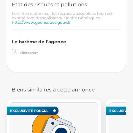
État des risques et pollutions
Les informations sur les risques auxquels ce bien est
exposé sont disponibles sur le site Géorisques :
http://www.georisques.gouv.fr
Le barème de l'agence
Télécharger
Biens similaires à cette annonce
EXCLUSIVITÉ FONCIA
EXCLUSIVITÉ