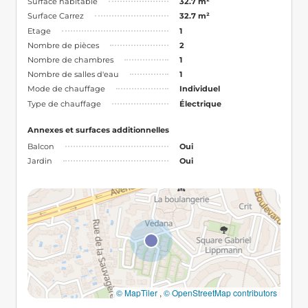
Surface habitable
32.7 m²
Surface Carrez
32.7 m²
Etage
1
Nombre de pièces
2
Nombre de chambres
1
Nombre de salles d'eau
1
Mode de chauffage
Individuel
Type de chauffage
Électrique
Annexes et surfaces additionnelles
Balcon
Oui
Jardin
Oui
© MapTiler
,
© OpenStreetMap contributors