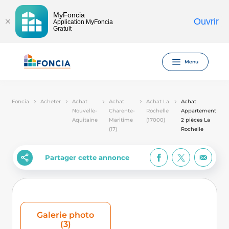
MyFoncia
Ouvrir
Application MyFoncia
Gratuit
Menu
Foncia
Acheter
Achat
Achat
Achat La
Achat
Nouvelle-
Charente-
Rochelle
Appartement
Aquitaine
Maritime
(17000)
2 pièces La
(17)
Rochelle
Partager cette annonce
Galerie photo
(3)