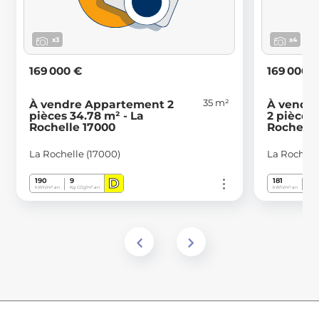
x3
x4
169 000 €
169 000 
35 m²
À vendre Appartement 2
À vendr
pièces 34.78 m² - La
2 pièces 
Rochelle 17000
Rochelle
La Rochelle (17000)
La Rochell
D
190
9
181
6
kWh/m².an
Kg CO
/m².an
kWh/m².an
Kg C
2