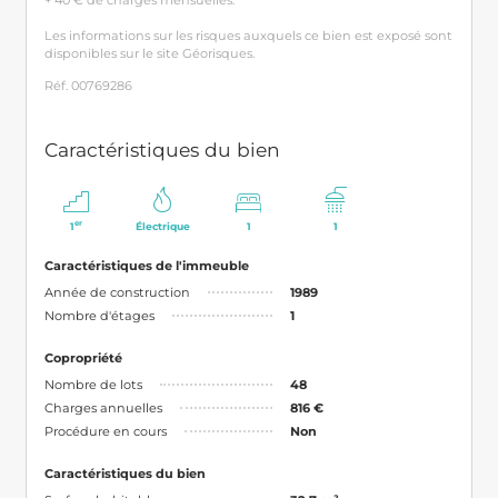
Les informations sur les risques auxquels ce bien est exposé sont
disponibles sur le site Géorisques.
Réf. 00769286
Caractéristiques du bien
er
1
Électrique
1
1
Caractéristiques de l'immeuble
Année de construction
1989
Nombre d'étages
1
Copropriété
Nombre de lots
48
Charges annuelles
816 €
Procédure en cours
Non
Caractéristiques du bien