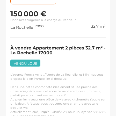
150 000 €
Honoraires d’agence à la charge du vendeur
32,7 m²
17000
La Rochelle
À vendre Appartement 2 pièces 32.7 m² -
La Rochelle 17000
VENDU LOUÉ
L’agence Foncia Achat / Vente de La Rochelle les Minimes vous
propose le bien immobilier ci-dessous :
Dans une petite copropriété idéalement située proche des
universités, découvrez cet appartement en duplex lumineux,
parfait pour un investissement locatif.
Au premier niveau, une pièce de vie avec kitchenette s’ouvre sur
un balcon. À l'étage, vous trouverez une chambre avec salle
d'eau et wc.
Actuellement loué jusqu’au 31/01/2028, pour un loyer de 486.68 €
+ 40 € de charges mensuelles.