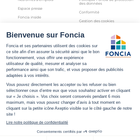
des données
Espace presse
Conformité
Foncia inside
Gestion des cookies
Avis clients
Politique relative aux cookies
et autres traceurs
Partenaires
Sécurité informatique
Déclaration d'accessibilité
Infos utiles
Nous suivre
Nous contacter
Facebook
Trouver une agence
X
Estimation bien immobilier
LinkedIn
Estimation loyer
YouTube
Actualités
Instagram
Annuler
Valider