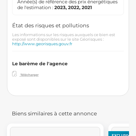
Année(s) de référence des prix énergétiques
de l'estimation :
2023, 2022, 2021
État des risques et pollutions
Les informations sur les risques auxquels ce bien est
exposé sont disponibles sur le site Géorisques :
http://www.georisques.gouv.fr
Le barème de l'agence
Télécharger
Biens similaires à cette annonce
EXCLUSIVITÉ