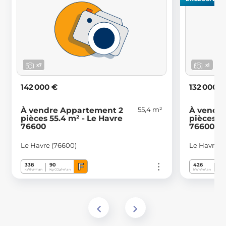
x7
x1
142 000 €
132 000 €
55,4 m²
À vendre Appartement 2
À vendr
pièces 55.4 m² - Le Havre
pièces 4
76600
76600
Le Havre (76600)
Le Havre (
F
338
90
426
77
kWh/m².an
Kg CO
/m².an
kWh/m².an
Kg C
2