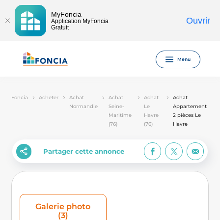
MyFoncia
Ouvrir
Application MyFoncia
Gratuit
Menu
Foncia
Acheter
Achat
Achat
Achat
Achat
Normandie
Seine-
Le
Appartement
Maritime
Havre
2 pièces Le
(76)
(76)
Havre
Partager cette annonce
Galerie photo
(3)