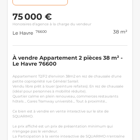
75 000 €
Honoraires d’agence à la charge du vendeur
38 m²
76600
Le Havre
À vendre Appartement 2 pièces 38 m² -
Le Havre 76600
Appartement T2/F2 d'environ 38m2 en rez de chaussée d'une
petite copropriété rue Général Sarrail.
Vendu libre prêt à louer (peinture refaites). En rez de chaussée
(idéal pour personnes à mobilité réduite).
Quartier calme en plein renouveau, commerces restaurants
hôtels ... Gares Tramway université.... Tout à proximité...
Ce bien est à vendre en vente interactive sur le site de
SQUARIMO.
Le prix affiché est un prix de présentation minimum qui
n'engage pas le vendeur.
La Participation à la vente interactive de SQUARIMO n'entraîne