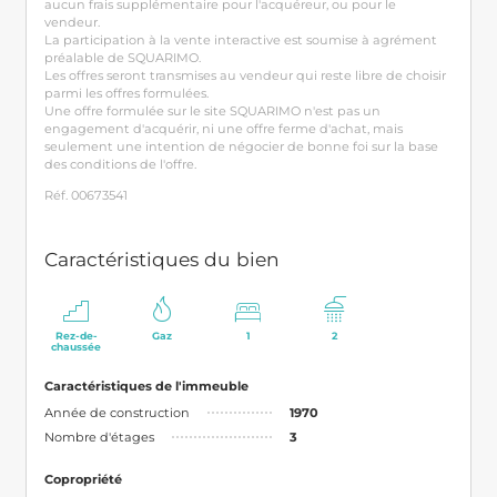
aucun frais supplémentaire pour l'acquéreur, ou pour le
vendeur.
La participation à la vente interactive est soumise à agrément
préalable de SQUARIMO.
Les offres seront transmises au vendeur qui reste libre de choisir
parmi les offres formulées.
Une offre formulée sur le site SQUARIMO n'est pas un
engagement d'acquérir, ni une offre ferme d'achat, mais
seulement une intention de négocier de bonne foi sur la base
des conditions de l'offre.
Réf. 00673541
Caractéristiques du bien
Rez-de-
Gaz
1
2
chaussée
Caractéristiques de l'immeuble
Année de construction
1970
Nombre d'étages
3
Copropriété