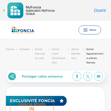
MyFoncia
Ouvrir
Application MyFoncia
Gratuit
Menu
Foncia
Acheter
Achat
Achat
Achat
Achat
Pays de
Loire-
Nantes
Appartement
la Loire
Atlantique
(44)
4 pièces
(44)
Nantes
Partager cette annonce
EXCLUSIVITÉ FONCIA
Galerie photo
(5)