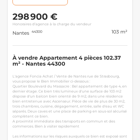
298 900 €
Honoraires d’agence à la charge du vendeur
103 m²
44300
Nantes
À vendre Appartement 4 pièces 102.37
m² - Nantes 44300
L'agence Foncia Achat / Vente de Nantes rue de Strasbourg,
vous propose le Bien Immobilier ci-dessous :
Quartier Boulevard du Massacre : Bel appartement de type 4, en
dernier étage. Ce bien très lumineux d'une surface de 103 m2
dispose d'un balcon bien orienté de 9 m2, dans une résidence
bien entretenue avec Ascenseur. Pièce de vie de plus de 30 m2,
trois chambres, cuisine, dégagement, entrée, salle d'eau et WC
séparés. Deux caves et une place de parking en sous-sol sécurisé
complètent ce bien.
A proximité immédiate des transports en commun et des
commerces. Bien à visiter rapidement
Les informations sur les risques auxquels ce bien est exposé sont