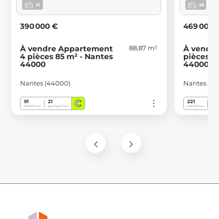
x1
x5
390 000 €
469 000 
88,87 m²
À vendre Appartement
À vendr
4 pièces 85 m² - Nantes
pièces 1
44000
44000
Nantes (44000)
Nantes (4
C
91
21
221
44
kWh/m².an
Kg CO
/m².an
kWh/m².an
Kg C
2