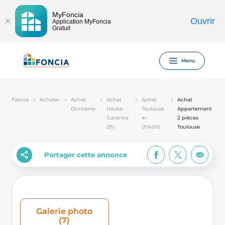
MyFoncia
Ouvrir
Application MyFoncia
Gratuit
Menu
Foncia
Acheter
Achat
Achat
Achat
Achat
Occitanie
Haute-
Toulouse
Appartement
Garonne
4ᵉ
2 pièces
(31)
(31400)
Toulouse
Partager cette annonce
Galerie photo
(7)