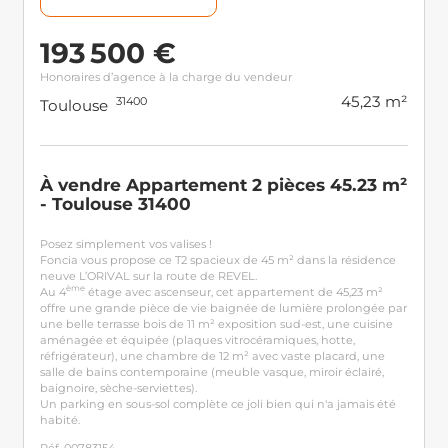
193 500 €
Honoraires d’agence à la charge du vendeur
45,23 m²
31400
Toulouse
À vendre Appartement 2 pièces 45.23 m²
- Toulouse 31400
Posez simplement vos valises !
Foncia vous propose ce T2 spacieux de 45 m² dans la résidence
neuve L’ORIVAL sur la route de REVEL.
ème
Au 4
étage avec ascenseur, cet appartement de 45,23 m²
offre une grande pièce de vie baignée de lumière prolongée par
une belle terrasse bois de 11 m² exposition sud-est, une cuisine
aménagée et équipée (plaques vitrocéramiques, hotte,
réfrigérateur), une chambre de 12 m² avec vaste placard, une
salle de bains contemporaine (meuble vasque, miroir éclairé,
baignoire, sèche-serviettes).
Un parking en sous-sol complète ce joli bien qui n'a jamais été
habité.