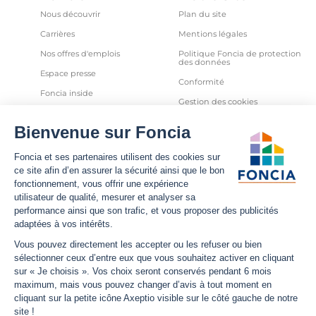
Nous découvrir
Plan du site
Carrières
Mentions légales
Nos offres d'emplois
Politique Foncia de protection
des données
Espace presse
Conformité
Foncia inside
Gestion des cookies
Avis clients
Politique relative aux cookies
et autres traceurs
Partenaires
Sécurité informatique
Déclaration d'accessibilité
Infos utiles
Nous suivre
Nous contacter
Facebook
Trouver une agence
X
Estimation bien immobilier
LinkedIn
Estimation loyer
YouTube
Actualités
Instagram