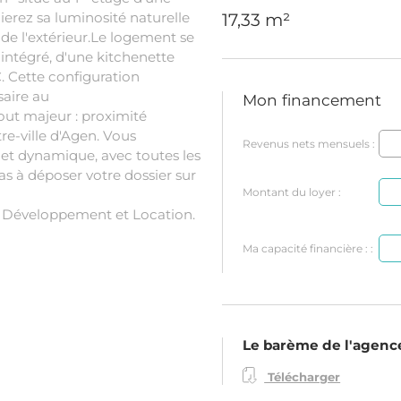
erez sa luminosité naturelle
17,33 m²
r de l'extérieur.Le logement se
intégré, d'une kitchenette
. Cette configuration
saire au
Mon financement
ut majeur : proximité
e-ville d'Agen. Vous
Revenus nets mensuels :
e et dynamique, avec toutes les
s à déposer votre dossier sur
Montant du loyer :
a Développement et Location.
Ma capacité financière : :
Le barème de l'agenc
Télécharger