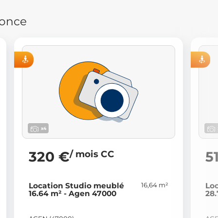
nonce
ELLE
VISITE VIRTUELLE
x4
/ mois CC
320 €
5
16,64 m²
Location Studio meublé
Lo
16.64 m² - Agen 47000
28