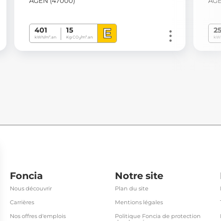
AGEN (47000)
AGE
E
401
15
2
kWh/m².an
Kg CO
/m².an
kWh
2
Foncia
Notre site
Nous découvrir
Plan du site
Carrières
Mentions légales
Nos offres d'emplois
Politique Foncia de protection