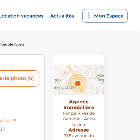
Location vacances
Actualités
Mon Espace
 meublé Agen
erie photo (6)
Agence
Attributions
Immobilière
© MapTiler
,
© OpenStreetMap
Foncia Rives de
contributors
Garonne - Agen
(1)
s frais !
Leclerc
OU
Adresse
968 avenue du