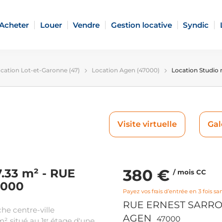
Acheter
Louer
Vendre
Gestion locative
Syndic
cation Lot-et-Garonne (47)
Location Agen (47000)
Location Studio
Visite virtuelle
Gal
380 €
7.33 m² - RUE
/ mois CC
7000
Payez vos frais d’entrée en 3 fois san
RUE ERNEST SARR
e centre-ville
AGEN
47000
 situé au 1ᵉʳ étage d'une