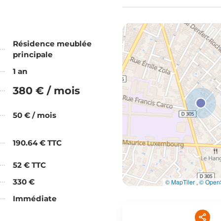
Résidence meublée
principale
1 an
380 € / mois
50 € / mois
190.64 € TTC
52 € TTC
330 €
© MapTiler
,
© OpenS
Immédiate