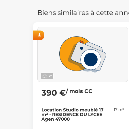
Biens similaires à cette an
ISITE VIRTUELLE
VISITE VIRTU
x7
/ mois CC
390 €
17 m²
Location Studio meublé 17
m² - RESIDENCE DU LYCEE
Agen 47000