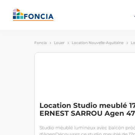
Foncia
Louer
Location Nouvelle-Aquitaine
Lo
Location Studio meublé 1
ERNEST SARROU Agen 4
Studio meublé lumineux avec balcon proch
d'AgenDécouvrez ce studio meublé de 17m²