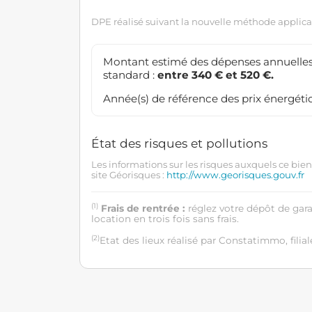
DPE réalisé suivant la nouvelle méthode applicab
Montant estimé des dépenses annuelles
standard :
entre 340 € et 520 €.
Année(s) de référence des prix énergétiq
État des risques et pollutions
Les informations sur les risques auxquels ce bien
site Géorisques :
http://www.georisques.gouv.fr
(1)
Frais de rentrée :
réglez votre dépôt de gar
location en trois fois sans frais.
(2)
Etat des lieux réalisé par Constatimmo, filial