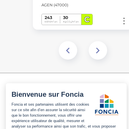
AGEN (47000)
C
243
30
kWh/m².an
Kg CO
/m².an
2