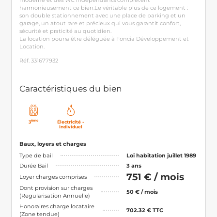
moderne et des WC indépendants complètent
harmonieusement ce bien.Le véritable plus de ce logement :
son double stationnement avec une place de parking et un
garage, un atout rare et précieux qui vous garantit confort,
sécurité et praticité au quotidien.
La location pourra être déléguée à Foncia Développement et
Location.
Réf. 331677932
Caractéristiques du bien
ème
3
Électricité -
Individuel
Baux, loyers et charges
Type de bail
Loi habitation juillet 1989
Durée Bail
3 ans
751 € / mois
Loyer charges comprises
Dont provision sur charges
50 € / mois
(Regularisation Annuelle)
Honoraires charge locataire
702.32 € TTC
(Zone tendue)