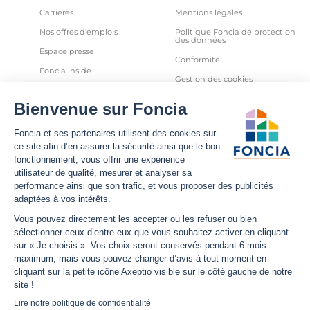
Carrières
Mentions légales
Nos offres d'emplois
Politique Foncia de protection
des données
Espace presse
Conformité
Foncia inside
Gestion des cookies
Avis clients
Politique relative aux cookies
et autres traceurs
Partenaires
Sécurité informatique
Déclaration d'accessibilité
Infos utiles
Nous suivre
Nous contacter
Facebook
Trouver une agence
X
Estimation bien immobilier
LinkedIn
Estimation loyer
YouTube
Actualités
Instagram