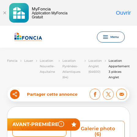
MyFoncia
Ouvrir
Application MyFoncia
Gratuit
Menu
Foncia
Louer
Location
Location
Location
Location
Nouvelle-
Pyrénées-
Anglet
Appartement
Aquitaine
Atlantiques
(64600)
3 pièces
(64)
Anglet
Partager cette annonce
AVANT-PREMIÈRE
Visite virtuelle
Galerie photo
(6)