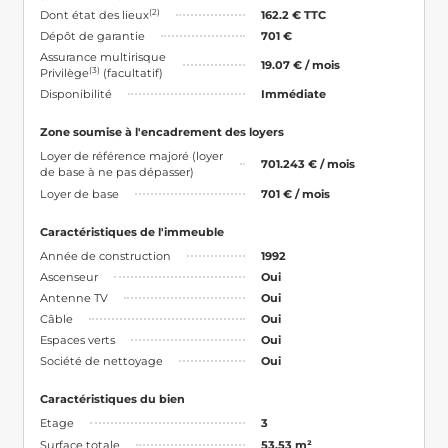
(2)
Dont état des lieux
162.2 € TTC
Dépôt de garantie
701 €
Assurance multirisque
19.07 € / mois
(3)
Privilège
(facultatif)
Disponibilité
Immédiate
Zone soumise à l'encadrement des loyers
Loyer de référence majoré (loyer
701.243 € / mois
de base à ne pas dépasser)
Loyer de base
701 € / mois
Caractéristiques de l'immeuble
Année de construction
1992
Ascenseur
Oui
Antenne TV
Oui
Câble
Oui
Espaces verts
Oui
Société de nettoyage
Oui
Caractéristiques du bien
Etage
3
Surface totale
53.53 m²