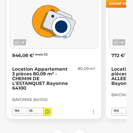
AVANT-PREM
x1
x6
/ mois CC
/ moi
846,08 €
772 €
80,09 m²
Location Appartement
Location
3 pièces 80.09 m² -
pièces 61
CHEMIN DE
ALLEES 
L'ESTANQUET Bayonne
Bayonne
64100
BAYONNE (
BAYONNE (64100)
D
164
35
105
21
kWh/m².an
Kg CO
/m².an
kWh/m².an
Kg C
2