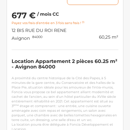
677 €
/ mois CC
(1)
Payez vos frais d’entrée en 3 fois sans frais !
12 BIS RUE DU ROI RENE
60,25 m²
84000
Avignon
Location Appartement 2 pièces 60.25 m²
- Avignon 84000
A proximité du centre historique de la Cité des Papes, à 5
minutes de la gare centre, du Conservatoire et des halles de la
Place Pie, situation idéale pour les amoureux de l'intra-muros,
Foncia vous propose ce bel appartement alliant modernité et
cachet de l'ancien, au sein d'un hôtel particulier du XVIIIe siècle
entièrement réhabilité en 2021. Cet appartement est situé au
ème
3
étage et comprenant : une entrée, une cuisine ouverte
aménagée avec coin repas et rangements, un salon avec
parquet, une chambre avec de belles tomettes hexagonales en
terre cuite, un dressing, une salle d'eau et un wc.
La location pourra être déléguée à Foncia Développement et
Location.