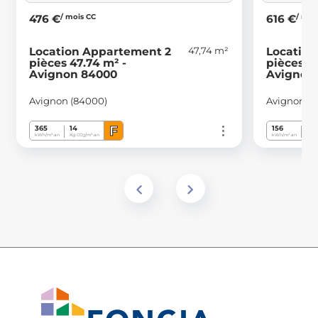
/ mois CC
/ moi
476 €
616 €
47,74 m²
Location Appartement 2
Location
pièces 47.74 m² -
pièces 52
Avignon 84000
Avignon
Avignon (84000)
Avignon (
F
365
14
156
4
kWh/m².an
Kg CO
/m².an
kWh/m².an
Kg C
2