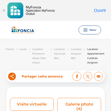
MyFoncia
Ouvrir
Application MyFoncia
Gratuit
Menu
Foncia
Louer
Location
Location
Location
Location
Provence-
Vaucluse
Avignon
Appartement
Alpes-Côte
(84)
(84)
2 pièces
d'Azur
Avignon
Partager cette annonce
Visite virtuelle
Galerie photo
(4)