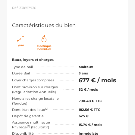
Réf. 331657930
Caractéristiques du bien
ème
3
Électrique
Individuel
Baux, loyers et charges
Type de bail
Malraux
Durée Bail
3 ans
677 € / mois
Loyer charges comprises
Dont provision sur charges
52 € / mois
(Regularisation Annuelle)
Honoraires charge locataire
790.48 € TTC
(Tendue)
(2)
Dont état des lieux
182.56 € TTC
Dépôt de garantie
625 €
Assurance multirisque
15.74 € / mois
(3)
Privilège
(facultatif)
Disponibilité
Immédiate