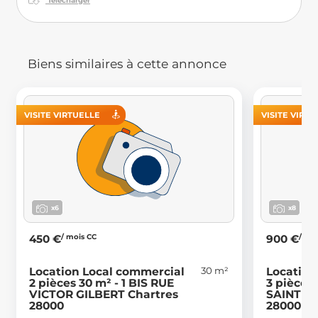
Télécharger
Biens similaires à cette annonce
VISITE VIRTUELLE
VISITE VIRT
x6
x8
/ mois CC
/ mo
450 €
900 €
30 m²
Location Local commercial
Location
2 pièces 30 m² - 1 BIS RUE
3 pièces
VICTOR GILBERT Chartres
SAINT MI
28000
28000