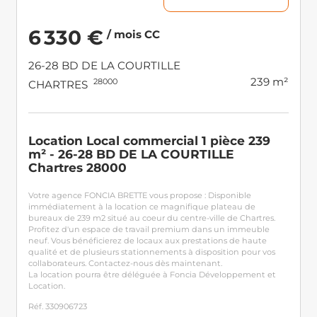
6 330 €
/ mois CC
26-28 BD DE LA COURTILLE
239 m²
28000
CHARTRES
Location Local commercial 1 pièce 239
m² - 26-28 BD DE LA COURTILLE
Chartres 28000
Votre agence FONCIA BRETTE vous propose : Disponible
immédiatement à la location ce magnifique plateau de
bureaux de 239 m2 situé au coeur du centre-ville de Chartres.
Profitez d'un espace de travail premium dans un immeuble
neuf. Vous bénéficierez de locaux aux prestations de haute
qualité et de plusieurs stationnements à disposition pour vos
collaborateurs. Contactez-nous dès maintenant.
La location pourra être déléguée à Foncia Développement et
Location.
Réf. 330906723