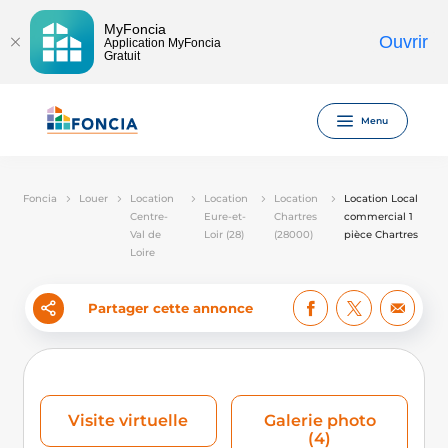
MyFoncia
Ouvrir
Application MyFoncia
Gratuit
Menu
Foncia
Louer
Location
Location
Location
Location Local
Centre-
Eure-et-
Chartres
commercial 1
Val de
Loir (28)
(28000)
pièce Chartres
Loire
Partager cette annonce
Visite virtuelle
Galerie photo
(4)