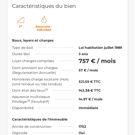
Caractéristiques du bien
er
1
Électricité -
Individuel
Baux, loyers et charges
Type de bail
Loi habitation juillet 1989
Durée Bail
3 ans
757 € / mois
Loyer charges comprises
Dont provision sur charges
57 € / mois
(Regularisation Annuelle)
Honoraires charge locataire (Hors
521.59 € TTC
zone tendue ou très tendue)
(2)
Dont état des lieux
142.38 € TTC
Assurance multirisque
14.97 € / mois
(3)
Privilège
(facultatif)
Disponibilité
Immédiate
Caractéristiques de l'immeuble
Année de construction
1752
Digicode
Oui