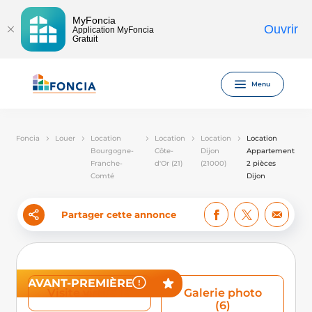
MyFoncia
Ouvrir
Application MyFoncia
Gratuit
Menu
Foncia
Louer
Location
Location
Location
Location
Bourgogne-
Côte-
Dijon
Appartement
Franche-
d'Or (21)
(21000)
2 pièces
Comté
Dijon
Partager cette annonce
AVANT-PREMIÈRE
Visite virtuelle
Galerie photo
(6)