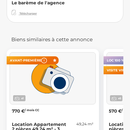
Le barème de l'agence
Télécharger
Biens similaires à cette annonce
AVANT-PREMIÈRE
LOC 100 % E
VISITE VIRT
x1
x5
/ mois CC
/ moi
770 €
570 €
49,24 m²
Location Appartement
Location
2 pièces 49.24 m² - 3
pièces 33