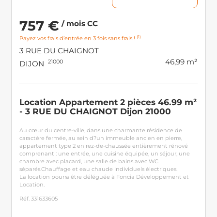
757 €
/ mois CC
(1)
Payez vos frais d’entrée en 3 fois sans frais !
3 RUE DU CHAIGNOT
46,99 m²
21000
DIJON
Location Appartement 2 pièces 46.99 m²
- 3 RUE DU CHAIGNOT Dijon 21000
Au cœur du centre-ville, dans une charmante résidence de
caractère fermée, au sein d?un immeuble ancien en pierre,
appartement type 2 en rez-de-chaussée entièrement rénové
comprenant : une entrée, une cuisine équipée, un séjour, une
chambre avec placard, une salle de bains avec WC
séparés.Chauffage et eau chaude individuels électriques.
La location pourra être déléguée à Foncia Développement et
Location.
Réf. 331633605