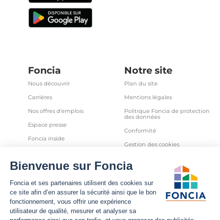
Foncia
Notre site
Nous découvrir
Plan du site
Carrières
Mentions légales
Nos offres d'emplois
Politique Foncia de protection
des données
Espace presse
Conformité
Foncia inside
Gestion des cookies
Avis clients
Politique relative aux cookies
et autres traceurs
Partenaires
Sécurité informatique
Déclaration d'accessibilité
Infos utiles
Nous suivre