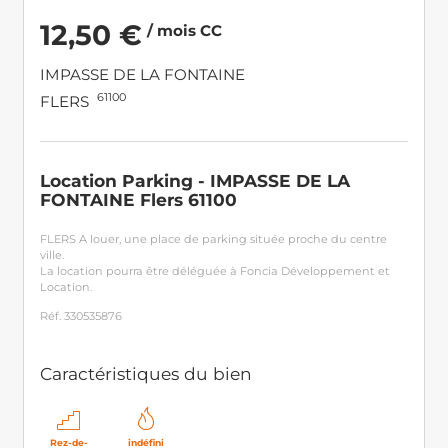
12,50 €
/ mois CC
IMPASSE DE LA FONTAINE
61100
FLERS
Location Parking - IMPASSE DE LA
FONTAINE Flers 61100
FLERS A louer, une place de parking située proche du centre
ville.
La location pourra être déléguée à Foncia Développement et
Location.
Réf. 330535876
Caractéristiques du bien
Rez-de-
indéfini