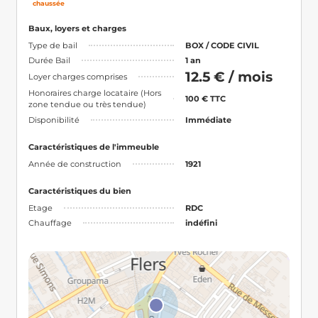
chaussée
Baux, loyers et charges
Type de bail
BOX / CODE CIVIL
Durée Bail
1 an
12.5 € / mois
Loyer charges comprises
Honoraires charge locataire (Hors
100 € TTC
zone tendue ou très tendue)
Disponibilité
Immédiate
Caractéristiques de l'immeuble
Année de construction
1921
Caractéristiques du bien
Etage
RDC
Chauffage
indéfini