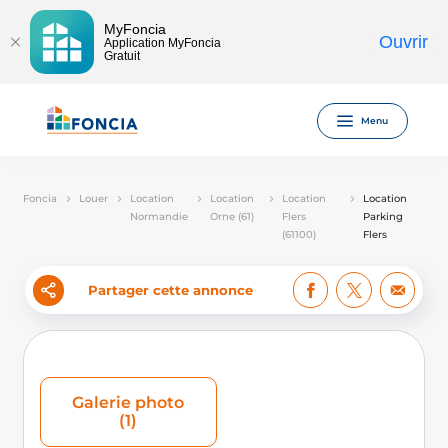
MyFoncia
Ouvrir
Application MyFoncia
Gratuit
Menu
Foncia
Louer
Location
Location
Location
Location
Normandie
Orne (61)
Flers
Parking
(61100)
Flers
Partager cette annonce
Galerie photo
(1)