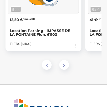
x1
x1
/ mois CC
/ mois 
12,50 €
41 €
Location Parking - IMPASSE DE
Location
LA FONTAINE Flers 61100
LA FONTA
FLERS (61100)
FLERS (611