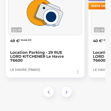
VISITE VIRT
x3
x2
/ mois CC
/ mois
49 €
40 €
Location Parking - 29 RUE
Location
LORD KITCHENER Le Havre
LORD KI
76600
76600
LE HAVRE (76600)
LE HAVRE 