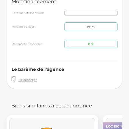
Mon financement
Revenus nets mensuels :
60 €
Montant du loyer :
0 %
Ma capacité financière : :
Le barème de l'agence
Télécharger
Biens similaires à cette annonce
LOC 100 % E