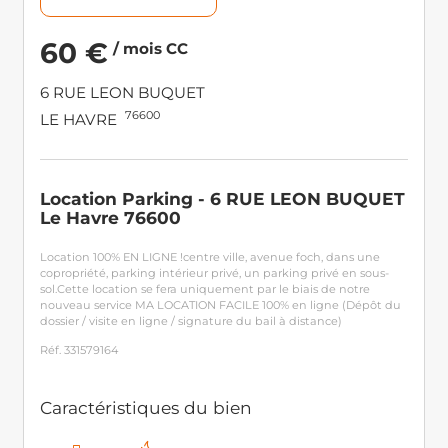
60 €
/ mois CC
6 RUE LEON BUQUET
76600
LE HAVRE
Location Parking - 6 RUE LEON BUQUET
Le Havre 76600
Location 100% EN LIGNE !centre ville, avenue foch, dans une
copropriété, parking intérieur privé, un parking privé en sous-
sol.Cette location se fera uniquement par le biais de notre
nouveau service MA LOCATION FACILE 100% en ligne (Dépôt du
dossier / visite en ligne / signature du bail à distance)
Réf. 331579164
Caractéristiques du bien