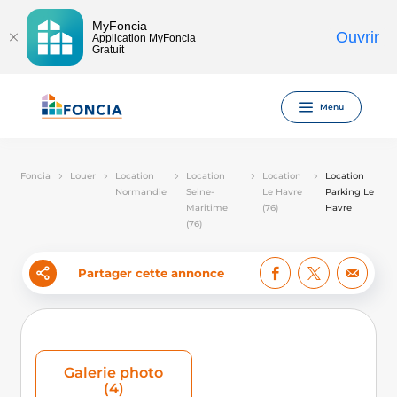
MyFoncia
Ouvrir
Application MyFoncia
Gratuit
Menu
Foncia
Louer
Location
Location
Location
Location
Normandie
Seine-
Le Havre
Parking Le
Maritime
(76)
Havre
(76)
Partager cette annonce
Galerie photo
(4)