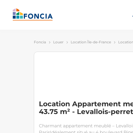
Foncia
Louer
Location Île-de-France
Location
Location Appartement me
43.75 m² - Levallois-perre
Charmant appartement meublé – Levallois
ParisIdéalement situé au 4 boulevard Bine