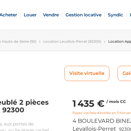
Acheter
Louer
Vendre
Gestion locative
Syndic
 Hauts-de-Seine (92)
Location Levallois-Perret (92300)
Location App
Visite virtuelle
Gal
1 435 €
ublé 2 pièces
/ mois CC
t 92300
Payez vos frais d’entrée en 3 fois san
4 BOULEVARD BIN
, aux portes de
Levallois-Perret
9230
au, au 5e étage, ce bel