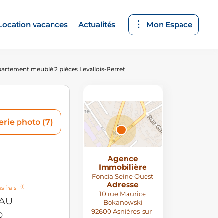
Location vacances
Actualités
Mon Espace
artement meublé 2 pièces Levallois-Perret
erie photo (7)
Agence
Attributions
Immobilière
© MapTiler
,
© OpenStreetMap
Foncia Seine Ouest
contributors
Adresse
(1)
s frais !
10 rue Maurice
EAU
Bokanowski
92600 Asnières-sur-
0