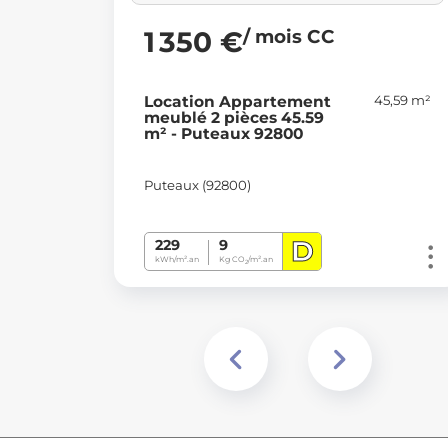
/ mois CC
1 350 €
45,59 m²
Location Appartement
meublé 2 pièces 45.59
m² - Puteaux 92800
Puteaux (92800)
D
229
9
kWh/m².an
Kg CO
/m².an
2