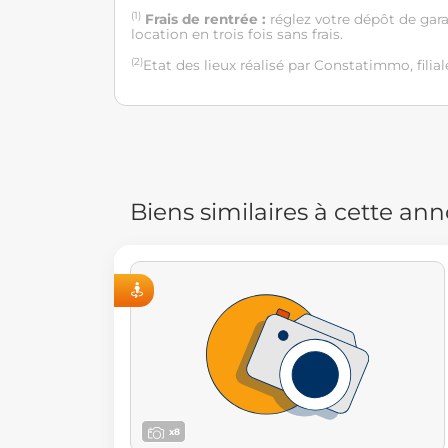
(1)
Frais de rentrée :
réglez votre dépôt de gar
location en trois fois sans frais.
(2)
Etat des lieux réalisé par Constatimmo, filial
Biens similaires à cette an
ISITE VIRTUELLE
x8