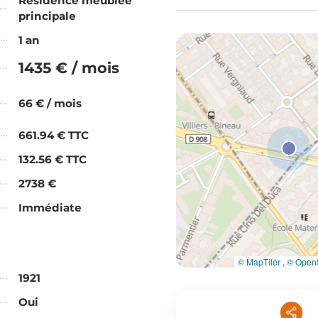
Résidence meublée
principale
1 an
1435 € / mois
66 € / mois
661.94 € TTC
132.56 € TTC
2738 €
Immédiate
© MapTiler
,
© OpenS
1921
Oui