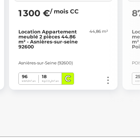
/ mois CC
1 300 €
8
44,86 m²
Location Appartement
Lo
meublé 2 pièces 44.86
me
m² - Asnières-sur-seine
m²
92600
Po
Asnières-sur-Seine (92600)
POI
C
96
18
2
kWh/m².an
Kg CO
/m².an
kWh
2