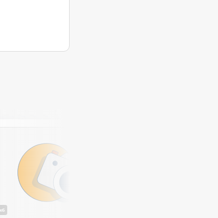
VISITE VIRTUELLE
x6
x13