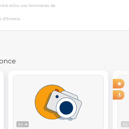
antie et/ou vos honoraires de
e d’Emeria.
nonce
AVANT-PREMIÈRE
VISITE VIRTUELLE
x3