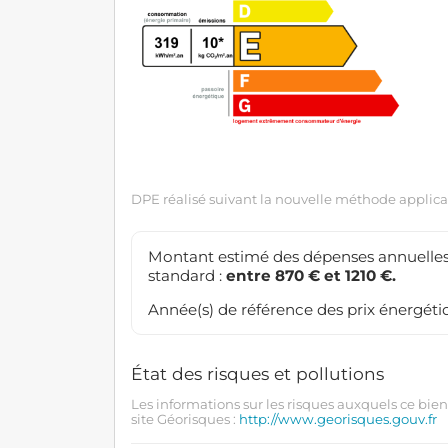
DPE réalisé suivant la nouvelle méthode applicab
Montant estimé des dépenses annuelles
standard :
entre 870 € et 1210 €.
Année(s) de référence des prix énergétiq
État des risques et pollutions
Les informations sur les risques auxquels ce bien
site Géorisques :
http://www.georisques.gouv.fr