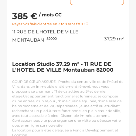
385 €
/ mois CC
(1)
Payez vos frais d’entrée en 3 fois sans frais !
11 RUE DE L'HOTEL DE VILLE
37,29 m²
82000
MONTAUBAN
Location Studio 37.29 m² - 11 RUE DE
L'HOTEL DE VILLE Montauban 82000
COUP DE CŒUR ASSURÉ ! Proche du centre-ville et de l'Hôtel de
Ville, dans un immeuble entièrement rénové, nous vous
proposons ce charmant T1 de caractère au 3ᵉ et dernier
étage.Cet appartement fonctionnel et lumineux se compose
d'une entrée, d'un séjour , d'une cuisine équipée, d'une salle de
bains moderne et de WC séparés.Idéal jeune actif ou étudiant
recherchant un pied-à-terre fonctionnel en plein cœur de ville,
avec tout accessible à pied !Disponible immédiatement.
Contactez-nous vite pour organiser une visite ou déposer votre
dossier en ligne sur notre site
La location pourra être déléguée à Foncia Développement et
Location.