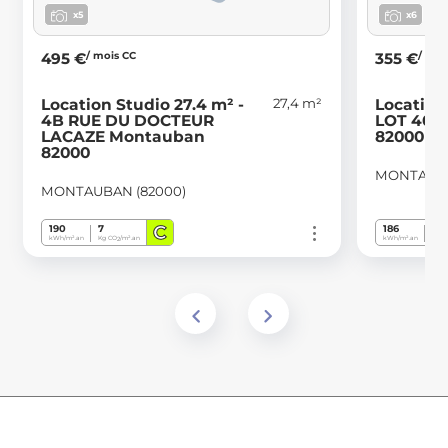
x5
x6
/ mois CC
/ moi
495 €
355 €
27,4 m²
Location Studio 27.4 m² -
Location
4B RUE DU DOCTEUR
LOT 40 
LACAZE Montauban
82000
82000
MONTAUBA
MONTAUBAN (82000)
C
190
7
186
5
kWh/m².an
Kg CO
/m².an
kWh/m².an
Kg C
2