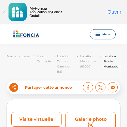
MyFoncia
Ouvrir
Application MyFoncia
Gratuit
Menu
Foncia
Louer
Location
Location
Location
Location
Occitanie
Tarn-et-
Montauban
Studio
Garonne
(82000)
Montauban
(82)
Partager cette annonce
Visite virtuelle
Galerie photo
(6)