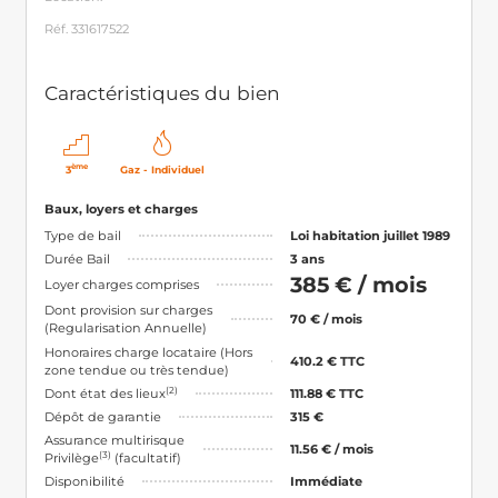
Réf. 331617522
Caractéristiques du bien
ème
3
Gaz - Individuel
Baux, loyers et charges
Type de bail
Loi habitation juillet 1989
Durée Bail
3 ans
385 € / mois
Loyer charges comprises
Dont provision sur charges
70 € / mois
(Regularisation Annuelle)
Honoraires charge locataire (Hors
410.2 € TTC
zone tendue ou très tendue)
(2)
Dont état des lieux
111.88 € TTC
Dépôt de garantie
315 €
Assurance multirisque
11.56 € / mois
(3)
Privilège
(facultatif)
Disponibilité
Immédiate