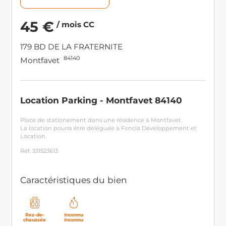
45 €
/ mois CC
179 BD DE LA FRATERNITE
84140
Montfavet
Location Parking - Montfavet 84140
Place de stationement dans une résidence à Montfavet.
La location pourra être déléguée à Foncia Développement et
Location.
Réf. 331523613
Caractéristiques du bien
Rez-de-
Inconnu
chaussée
Inconnu