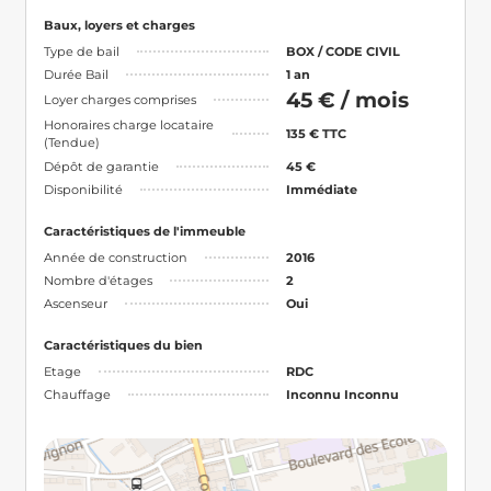
Baux, loyers et charges
Type de bail
BOX / CODE CIVIL
Durée Bail
1 an
45 € / mois
Loyer charges comprises
Honoraires charge locataire
135 € TTC
(Tendue)
Dépôt de garantie
45 €
Disponibilité
Immédiate
Caractéristiques de l'immeuble
Année de construction
2016
Nombre d'étages
2
Ascenseur
Oui
Caractéristiques du bien
Etage
RDC
Chauffage
Inconnu Inconnu