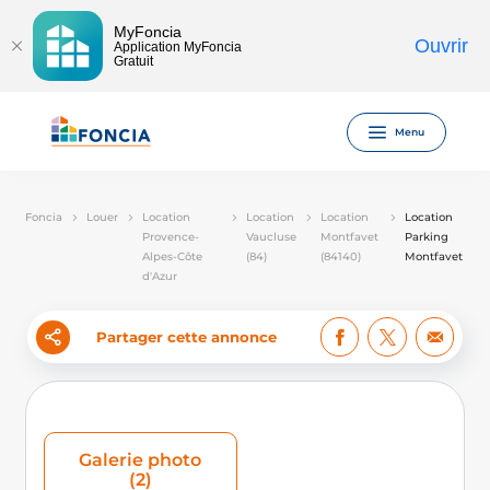
MyFoncia
Ouvrir
Application MyFoncia
Gratuit
Menu
Foncia
Louer
Location
Location
Location
Location
Provence-
Vaucluse
Montfavet
Parking
Alpes-Côte
(84)
(84140)
Montfavet
d'Azur
Partager cette annonce
Galerie photo
(2)