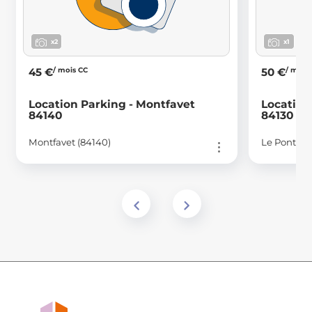
x2
x1
/ mois CC
/ mois
45 €
50 €
Location Parking - Montfavet
Location
84140
84130
Montfavet (84140)
Le Pontet (