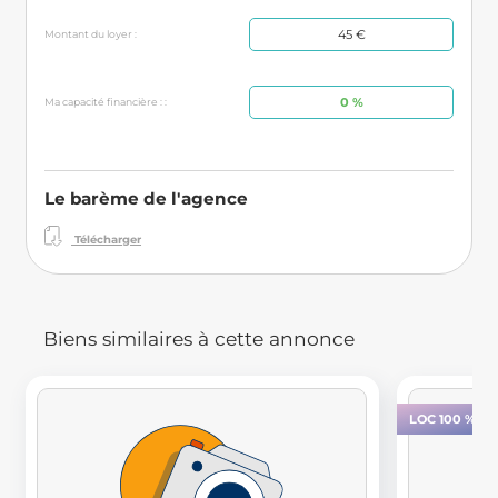
45 €
Montant du loyer :
0 %
Ma capacité financière : :
Le barème de l'agence
Télécharger
Biens similaires à cette annonce
LOC 100 % E