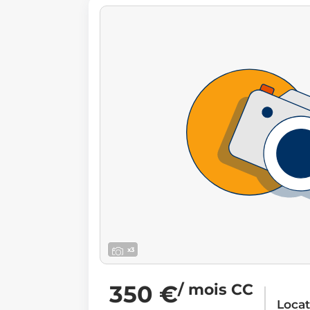
x3
350 €
/ mois CC
Loca