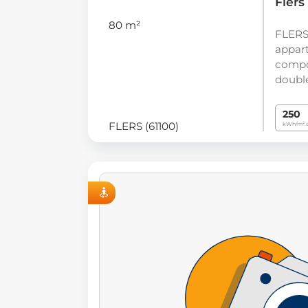
Flers
80 m²
FLERS
appart
compo
double
250
FLERS (61100)
kWh/m².
VISITE VIRTUELLE