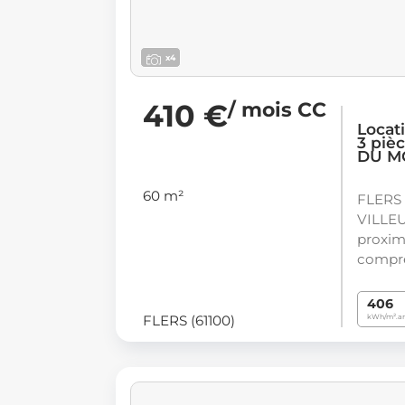
x4
410 €
/ mois CC
Locat
3 piè
DU MO
60 m²
FLERS
VILLEU
proximi
compre
406
FLERS (61100)
kWh/m².a