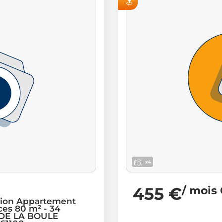
VISITE VIRTUELLE
x4
455 €
/ mois
tion Appartement
ces 80 m² - 34
DE LA BOULE