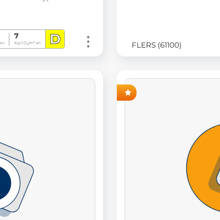
D
7
FLERS (61100)
an
Kg CO
/m².an
2
AVANT-PREMIÈRE