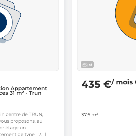
x5
435 €
/ mois
tion Appartement
ces 31 m² - Trun
0
ein centre de TRUN,
37,6 m²
vous proposons, au
er étage un
ement de type T2. Il