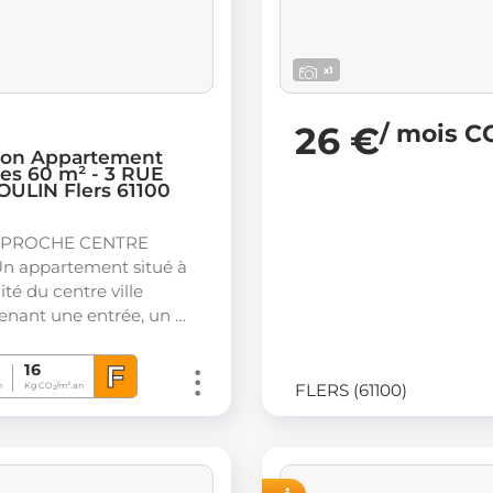
x1
26 €
/ mois C
ion Appartement
ces 60 m² - 3 RUE
ULIN Flers 61100
 PROCHE CENTRE
n appartement situé à
té du centre ville
nant une entrée, un …
F
16
FLERS (61100)
n
Kg CO
/m².an
2