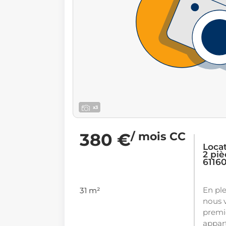
x3
380 €
/ mois CC
Loca
2 piè
6116
En pl
31 m²
nous 
premi
appart