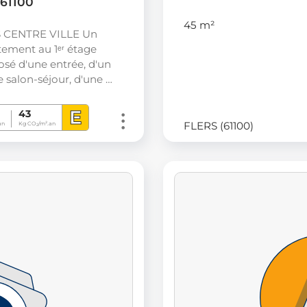
 61100
45 m²
 CENTRE VILLE Un
ement au 1ᵉʳ étage
sé d'une entrée, d'un
 salon-séjour, d'une …
E
43
FLERS (61100)
an
Kg CO
/m².an
2