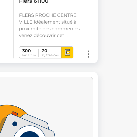
Flers 61100
FLERS PROCHE CENTRE
VILLE Idéalement situé à
proximité des commerces,
venez découvrir cet …
E
300
20
kWh/m².an
Kg CO
/m².an
2