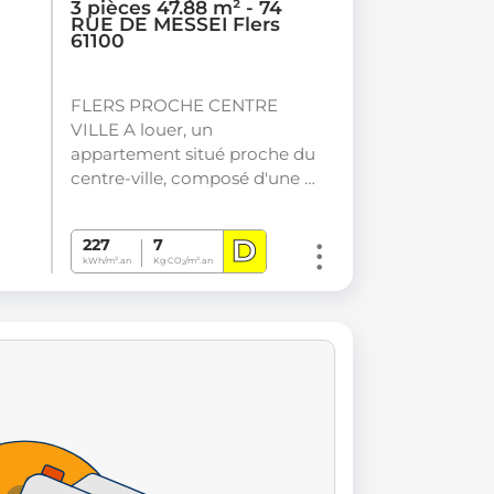
3 pièces 47.88 m² - 74
RUE DE MESSEI Flers
61100
FLERS PROCHE CENTRE
VILLE A louer, un
appartement situé proche du
centre-ville, composé d'une …
D
227
7
kWh/m².an
Kg CO
/m².an
2