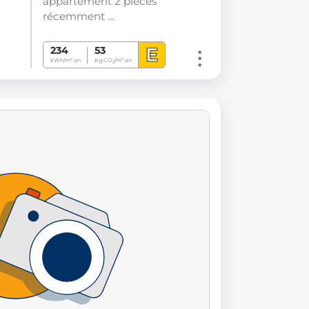
appartement 2 pièces
récemment …
E
234
53
kWh/m².an
Kg CO
/m².an
2