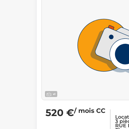
x1
520 €
/ mois CC
Loca
3 piè
RUE 