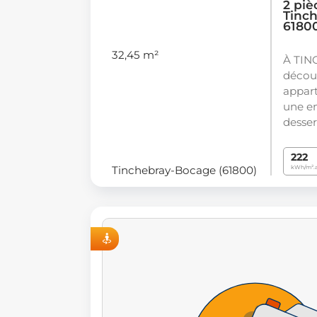
2 piè
Tinc
6180
32,45 m²
À TI
décou
appar
une en
desser
222
Tinchebray-Bocage (61800)
kWh/m².
VISITE VIRTUELLE