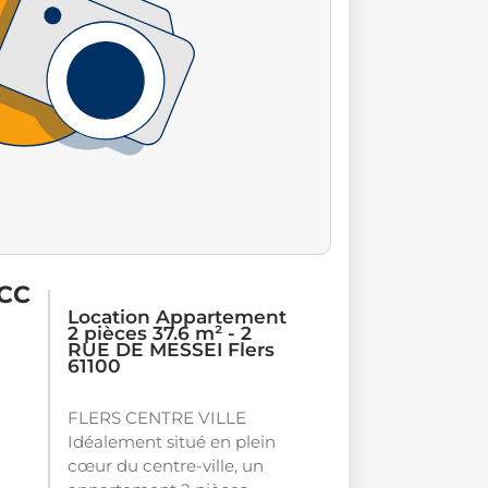
 CC
Location Appartement
2 pièces 37.6 m² - 2
RUE DE MESSEI Flers
61100
FLERS CENTRE VILLE
Idéalement situé en plein
cœur du centre-ville, un