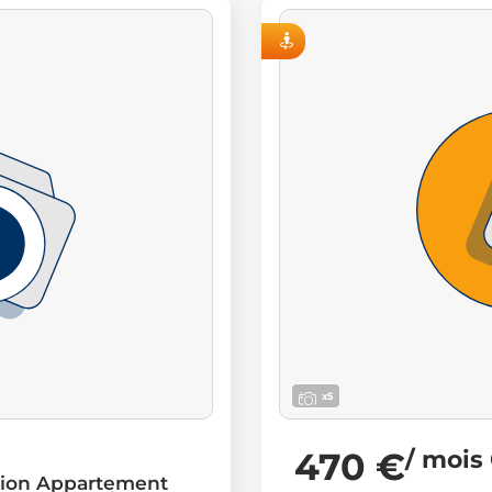
VISITE VIRTUELLE
x5
470 €
/ mois
tion Appartement