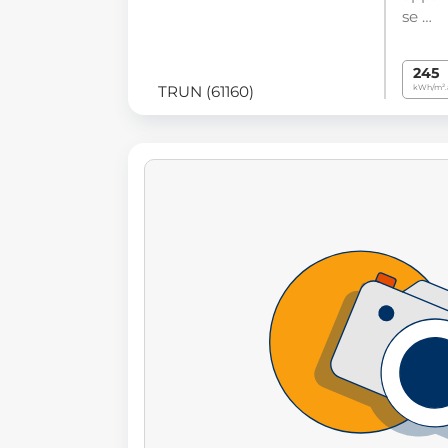
se …
245
TRUN (61160)
kWh/m².