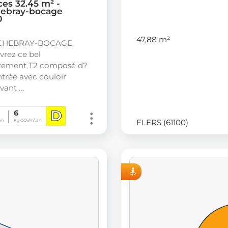
ces 32.45 m² -
hebray-bocage
0
47,88 m²
NCHEBRAY-BOCAGE,
vrez ce bel
tement T2 composé d?
trée avec couloir
vant …
D
6
FLERS (61100)
an
Kg CO
/m².an
2
VISITE VIRTUELLE