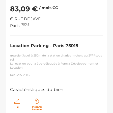
83,09 €
/ mois CC
61 RUE DE JAVEL
75015
Paris
Location Parking - Paris 75015
ème
quartier Javel, à 250m de la station charles michels, au 2
sous
sol.
La location pourra être déléguée à Foncia Développement et
Location.
Réf. 331552583
Caractéristiques du bien
-2
Inconnu
Inconnu