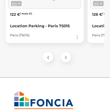
x1
x1
/ mois CC
/ moi
122 €
126 €
Location Parking - Paris 75015
Location
Paris (75015)
Paris (7501