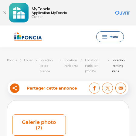
MyFoncia
Ouvrir
Application MyFoncia
Gratuit
Menu
Foncia
Louer
Location
Location
Location
Location
Île-de-
Paris (75)
Paris 15ᵉ
Parking
France
(75015)
Paris
Partager cette annonce
Galerie photo
(2)