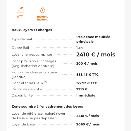
ème
5
Inconnu
Inconnu
Baux, loyers et charges
Résidence meublée
Type de bail
principale
Durée Bail
1 an
2410 € / mois
Loyer charges comprises
Dont provision sur charges
200 € / mois
(Regularisation Annuelle)
Honoraires charge locataire
888.43 € TTC
(Tendue)
(2)
Dont état des lieux
177.92 € TTC
Dépôt de garantie
2210 €
Disponibilité
Immédiate
Zone soumise à l'encadrement des loyers
Loyer de référence majoré (loyer
2410 € / mois
de base à ne pas dépasser)
Loyer de base
2060 € / mois