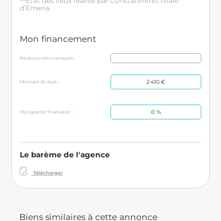
Etat des lieux réalisé par Constatimmo, filiale
d’Emeria.
Mon financement
Revenus nets mensuels :
2 410 €
Montant du loyer :
0 %
Ma capacité financière : :
Le barème de l'agence
Télécharger
Biens similaires à cette annonce