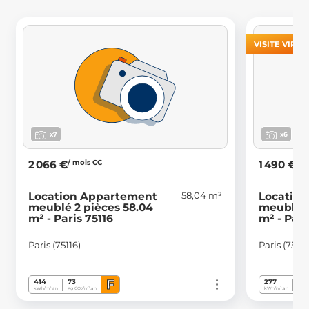
VISITE VIRT
x7
x6
/ mois CC
/ m
2 066 €
1 490 €
58,04 m²
Location Appartement
Locatio
meublé 2 pièces 58.04
meublé 2
m² - Paris 75116
m² - Pari
Paris (75116)
Paris (7501
F
414
73
277
60
kWh/m².an
Kg CO
/m².an
kWh/m².an
Kg C
2