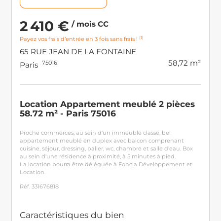
2 410 €
/ mois CC
(1)
Payez vos frais d’entrée en 3 fois sans frais !
65 RUE JEAN DE LA FONTAINE
58,72 m²
75016
Paris
Location Appartement meublé 2 pièces
58.72 m² - Paris 75016
Proche commerces, au sein d'un immeuble classé, bel
appartement meublé en duplex avec balcon comprenant
cuisine, séjour, dressing, palier, wc, chambre et salle d'eau. Box
au sein d'une résidence à proximité, à 5 minutes à pied.
La location pourra être déléguée à Foncia Développement et
Location.
Réf. 331676818
Caractéristiques du bien