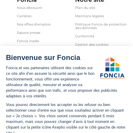
Nous découvrir
Plan du site
Carrières
Mentions légales
Nos offres d'emplois
Politique Foncia de protection
des données
Espace presse
Conformité
Foncia inside
Gestion des cookies
Avis clients
Politique relative aux cookies
et autres traceurs
Partenaires
Sécurité informatique
Déclaration d'accessibilité
Infos utiles
Nous suivre
Nous contacter
Facebook
Trouver une agence
X
Estimation bien immobilier
LinkedIn
Estimation loyer
YouTube
Actualités
Instagram