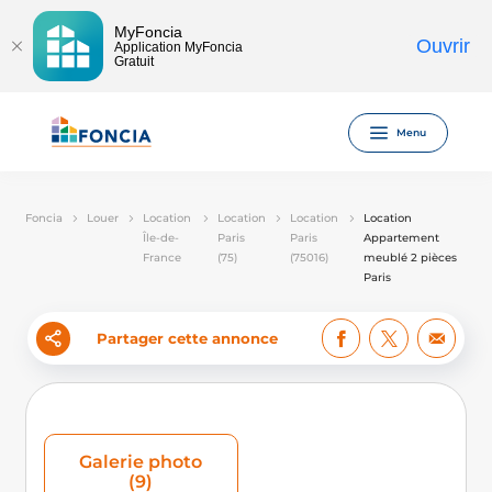
MyFoncia
Ouvrir
Application MyFoncia
Gratuit
Menu
Foncia
Louer
Location
Location
Location
Location
Île-de-
Paris
Paris
Appartement
France
(75)
(75016)
meublé 2 pièces
Paris
Partager cette annonce
Galerie photo
(9)