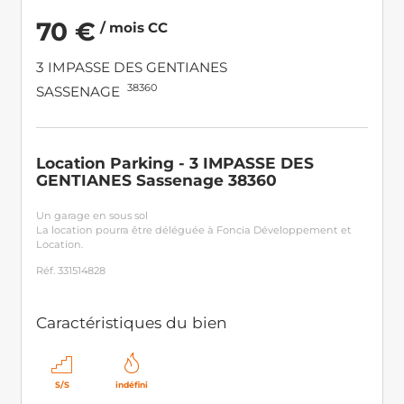
70 €
/ mois CC
3 IMPASSE DES GENTIANES
38360
SASSENAGE
Location Parking - 3 IMPASSE DES
GENTIANES Sassenage 38360
Un garage en sous sol
La location pourra être déléguée à Foncia Développement et
Location.
Réf. 331514828
Caractéristiques du bien
S/S
indéfini