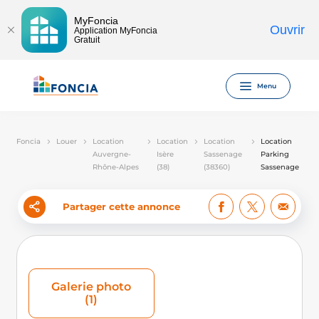
MyFoncia
Ouvrir
Application MyFoncia
Gratuit
Menu
Foncia
Louer
Location
Location
Location
Location
Auvergne-
Isère
Sassenage
Parking
Rhône-Alpes
(38)
(38360)
Sassenage
Partager cette annonce
Galerie photo
(1)