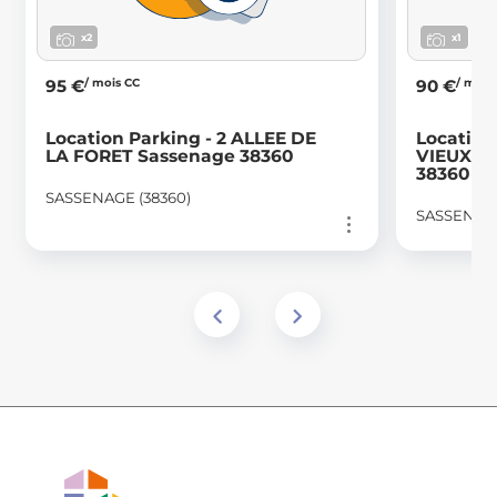
x2
x1
/ mois CC
/ mois
95 €
90 €
Location Parking - 2 ALLEE DE
Location
LA FORET Sassenage 38360
VIEUX C
38360
SASSENAGE (38360)
SASSENAGE