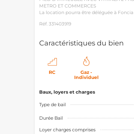
METRO ET COMMERCES
La location pourra être déléguée à Fonci
Réf. 331403919
Caractéristiques du bien
RC
Gaz -
Individuel
Baux, loyers et charges
Type de bail
Durée Bail
Loyer charges comprises