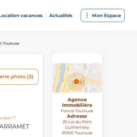
Location vacances
Actualités
Mon Espace
t Toulouse
erie photo (2)
Agence
Attributions
Immobilière
© MapTiler
,
© OpenStreetMap
Foncia Toulouse
contributors
Adresse
(1)
s frais !
25 rue du Pont
LARRAMET
Guilhemery
31000 Toulouse