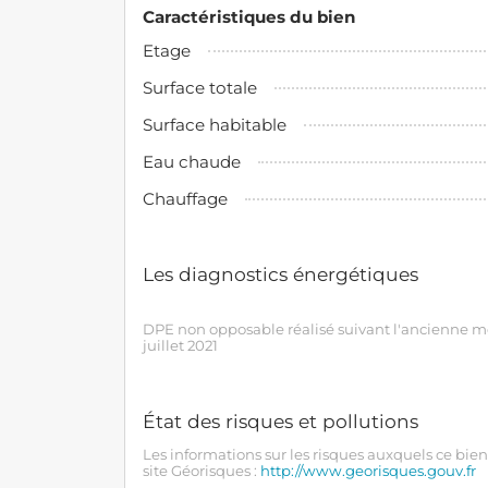
Caractéristiques du bien
Etage
Surface totale
Surface habitable
Eau chaude
Chauffage
Les diagnostics énergétiques
DPE non opposable réalisé suivant l'ancienne mé
juillet 2021
État des risques et pollutions
Les informations sur les risques auxquels ce bien
site Géorisques :
http://www.georisques.gouv.fr