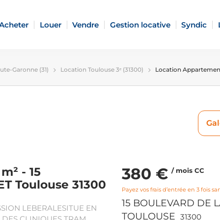
Acheter
Louer
Vendre
Gestion locative
Syndic
ute-Garonne (31)
Location Toulouse 3ᵉ (31300)
Location Appartemen
Gal
380 €
m² - 15
/ mois CC
 Toulouse 31300
Payez vos frais d’entrée en 3 fois san
15 BOULEVARD DE 
SSION LEBERALESITUE EN
TOULOUSE
31300
S DES CLINIQUES TRAM