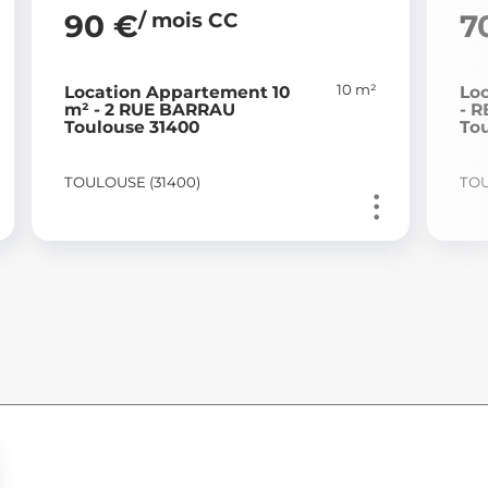
/ mois CC
90 €
7
10 m²
Location Appartement 10
Lo
m² - 2 RUE BARRAU
- 
Toulouse 31400
To
TOULOUSE (31400)
TOU