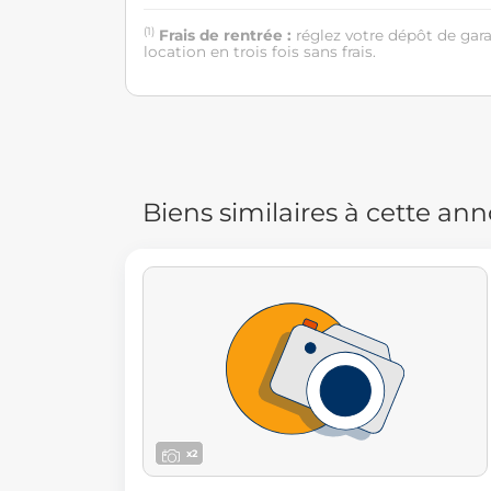
(1)
Frais de rentrée :
réglez votre dépôt de gar
location en trois fois sans frais.
Biens similaires à cette an
x2