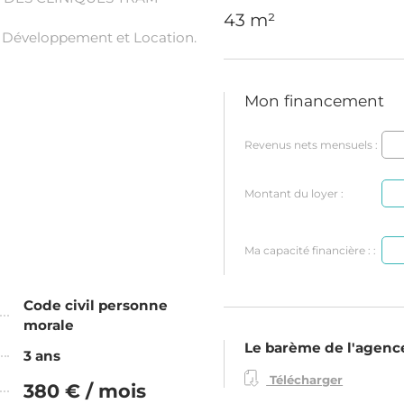
43 m²
a Développement et Location.
Mon financement
Revenus nets mensuels :
Montant du loyer :
Ma capacité financière : :
Code civil personne
morale
Le barème de l'agenc
3 ans
Télécharger
380 € / mois