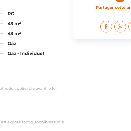
Partager cette 
RC
43 m²
43 m²
Gaz
Gaz - Individuel
thode applicable avant le 1er
 est exposé sont disponibles sur le