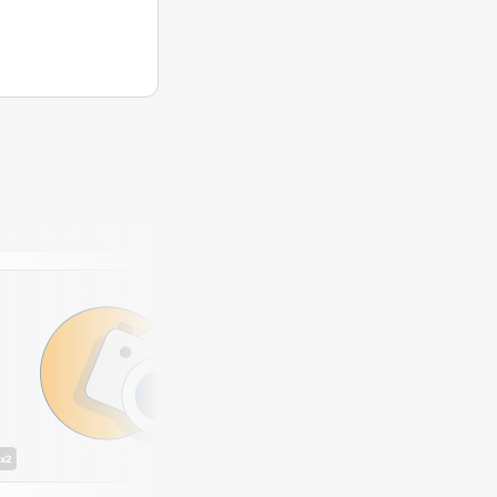
x2
x2