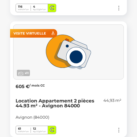
C
116
4
kWh/m².an
Kg CO
/m².an
2
VISITE VIRTUELLE
x11
/ mois CC
605 €
44,93 m²
Location Appartement 2 pièces
44.93 m² - Avignon 84000
Avignon (84000)
C
61
12
kWh/m².an
Kg CO
/m².an
2