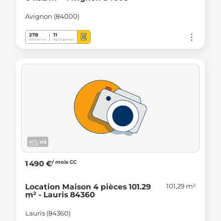
Avignon (84000)
E
278
11
kWh/m².an
Kg CO
/m².an
2
x13
/ mois CC
1 490 €
101,29 m²
Location Maison 4 pièces 101.29
m² - Lauris 84360
Lauris (84360)