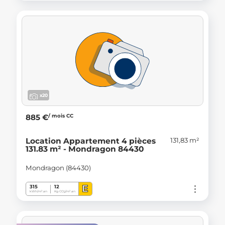
x20
/ mois CC
885 €
131,83 m²
Location Appartement 4 pièces
131.83 m² - Mondragon 84430
Mondragon (84430)
E
315
12
kWh/m².an
Kg CO
/m².an
2