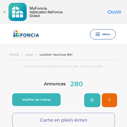
MyFoncia
Ouvrir
Application MyFoncia
Gratuit
Menu
Foncia
Louer
Location Vaucluse (84)
LOCATION IMMOBILIÈRE VAUCLUSE (84) - PAGE 4 À LOUER
280
Annonces
Modifier les critères
Carte en plein écran