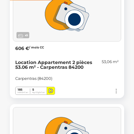
x5
/ mois CC
606 €
53,06 m²
Location Appartement 2 pièces
53.06 m² - Carpentras 84200
Carpentras (84200)
D
185
5
kWh/m².an
Kg CO
/m².an
2