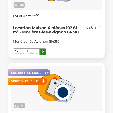
x16
/ mois CC
1 500 €
102,61 m²
Location Maison 4 pièces 102.61
m² - Morières-lès-avignon 84310
Morières-lès-Avignon (84310)
A
40
1
kWh/m².an
Kg CO
/m².an
2
LOC 100 % EN LIGNE
VISITE VIRTUELLE
x4