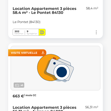
58,4 m²
Location Appartement 3 pièces
58.4 m² - Le Pontet 84130
Le Pontet (84130)
D
202
9
kWh/m².an
Kg CO
/m².an
2
VISITE VIRTUELLE
x5
/ mois CC
663 €
56,31 m²
Location Appartement 3 pièces