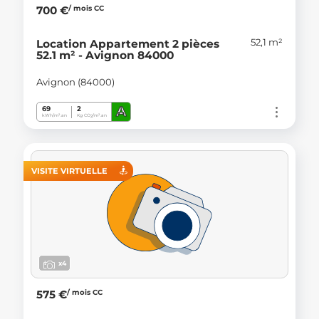
/ mois CC
700 €
52,1 m²
Location Appartement 2 pièces
52.1 m² - Avignon 84000
Avignon (84000)
A
69
2
kWh/m².an
Kg CO
/m².an
2
VISITE VIRTUELLE
x4
/ mois CC
575 €