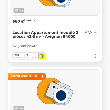
x8
/ mois CC
680 €
43,6 m²
Location Appartement meublé 2
pièces 43.6 m² - Avignon 84000
Avignon (84000)
D
238
7
kWh/m².an
Kg CO
/m².an
2
VISITE VIRTUELLE
x6