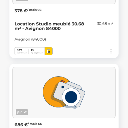
/ mois CC
378 €
30,68 m²
Location Studio meublé 30.68
m² - Avignon 84000
Avignon (84000)
E
337
13
kWh/m².an
Kg CO
/m².an
2
x2
/ mois CC
686 €