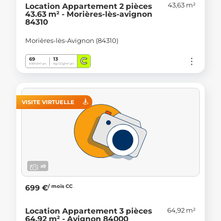
43,63 m²
Location Appartement 2 pièces
43.63 m² - Morières-lès-avignon
84310
Morières-lès-Avignon (84310)
C
69
13
kWh/m².an
Kg CO
/m².an
2
VISITE VIRTUELLE
x9
/ mois CC
699 €
64,92 m²
Location Appartement 3 pièces
64.92 m² - Avignon 84000