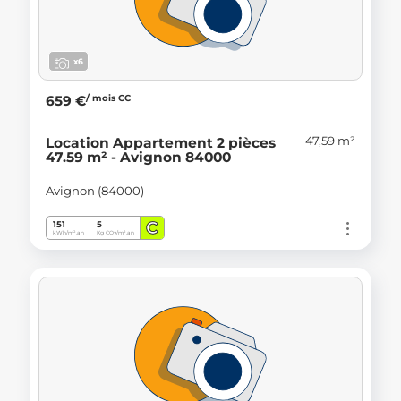
x6
/ mois CC
659 €
47,59 m²
Location Appartement 2 pièces
47.59 m² - Avignon 84000
Avignon (84000)
C
151
5
kWh/m².an
Kg CO
/m².an
2