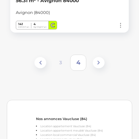
56.31 m² - Avignon 84000
Avignon (84000)
C
141
4
kWh/m².an
Kg CO
/m².an
2
4
3
Nos annonces Vaucluse (84)
Location appartement Vaucluse (84)
Location appartement meublé Vaucluse (84)
Location local commercial Vaucluse (84)