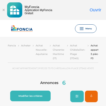
MyFoncia
Ouvrir
Application MyFoncia
Gratuit
Menu
Foncia
Acheter
Achat
Achat
Achat
Achat
Nouvelle-
Charente-
Châtelaillon-
appartemen
Aquitaine
Maritime
Plage
3 pièces T3
(17)
(17340)
F3
ACHAT APPARTEMENT 3 PIÈCES T3 F3 CHÂTELAILLON-PLAGE (17340) VENTE
6
Annonces
Modifier les critères