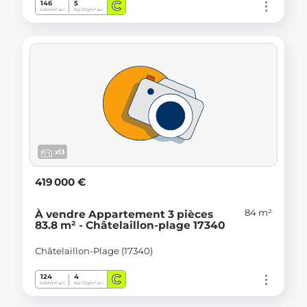
C
146
5
kWh/m².an
Kg CO
/m².an
2
x13
419 000 €
84 m²
À vendre Appartement 3 pièces
83.8 m² - Châtelaillon-plage 17340
Châtelaillon-Plage (17340)
C
124
4
kWh/m².an
Kg CO
/m².an
2