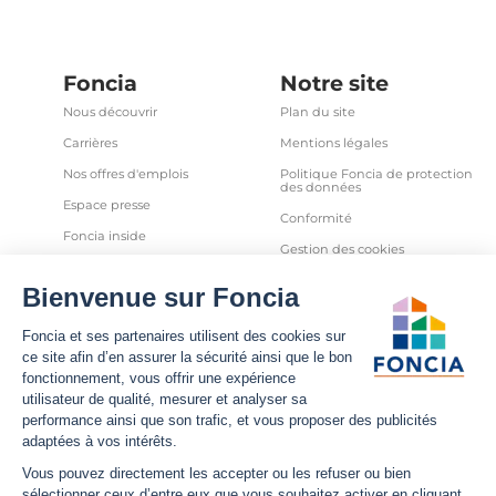
Foncia
Notre site
Nous découvrir
Plan du site
Carrières
Mentions légales
Nos offres d'emplois
Politique Foncia de protection
des données
Espace presse
Conformité
Foncia inside
Gestion des cookies
Avis clients
Politique relative aux cookies
et autres traceurs
Partenaires
Sécurité informatique
Déclaration d'accessibilité
Infos utiles
Nous suivre
Nous contacter
Facebook
Trouver une agence
X
Estimation bien immobilier