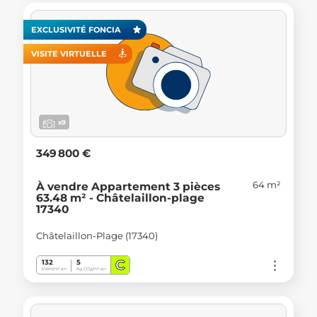
EXCLUSIVITÉ FONCIA
VISITE VIRTUELLE
x9
349 800 €
64 m²
À vendre Appartement 3 pièces
63.48 m² - Châtelaillon-plage
17340
Châtelaillon-Plage (17340)
C
132
5
kWh/m².an
Kg CO
/m².an
2