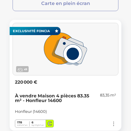
Carte en plein écran
EXCLUSIVITÉ FONCIA
x9
220 000 €
83,35 m²
À vendre Maison 4 pièces 83.35
m² - Honfleur 14600
Honfleur (14600)
C
178
6
kWh/m².an
Kg CO
/m².an
2