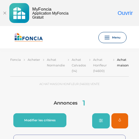
MyFoncia
Ouvrir
Application MyFoncia
Gratuit
Menu
Foncia
Acheter
Achat
Achat
Achat
Achat
Normandie
Calvados
Honfleur
maison
(14)
(14600)
ACHAT MAISON HONFLEUR (14600) VENTE
1
Annonces
Modifier les critères