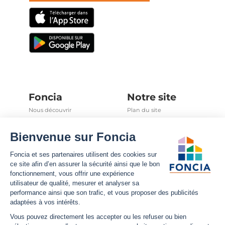
Foncia
Notre site
Nous découvrir
Plan du site
Carrières
Mentions légales
Nos offres d'emplois
Politique Foncia de protection
des données
Espace presse
Conformité
Foncia inside
Gestion des cookies
Avis clients
Politique relative aux cookies
et autres traceurs
Partenaires
Sécurité informatique
Déclaration d'accessibilité