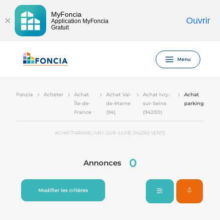
MyFoncia
Ouvrir
Application MyFoncia
Gratuit
Menu
Foncia
Acheter
Achat
Achat Val-
Achat Ivry-
Achat
Île-de-
de-Marne
sur-Seine
parking
France
(94)
(94200)
ACHAT PARKING IVRY-SUR-SEINE (94200) VENTE
0
Annonces
Modifier les critères