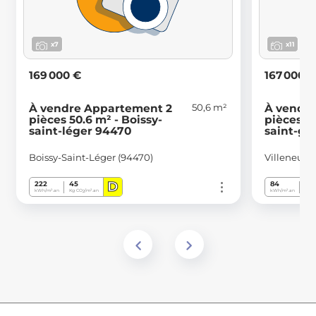
x7
x11
169 000 €
167 000 
50,6 m²
À vendre Appartement 2
À vendr
pièces 50.6 m² - Boissy-
pièces 4
saint-léger 94470
saint-ge
Boissy-Saint-Léger (94470)
Villeneuve
D
222
45
84
17
kWh/m².an
Kg CO
/m².an
kWh/m².an
Kg C
2