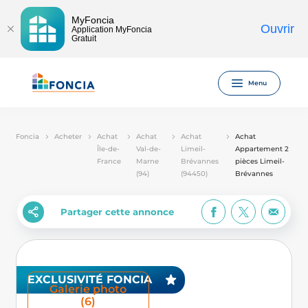
MyFoncia
Ouvrir
Application MyFoncia
Gratuit
Menu
Foncia
Acheter
Achat
Achat
Achat
Achat
Île-de-
Val-de-
Limeil-
Appartement 2
France
Marne
Brévannes
pièces Limeil-
(94)
(94450)
Brévannes
Partager cette annonce
EXCLUSIVITÉ FONCIA
Galerie photo
(6)