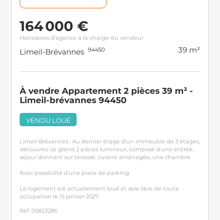
164 000 €
Honoraires d’agence à la charge du vendeur
39 m²
94450
Limeil-Brévannes
À vendre Appartement 2 pièces 39 m² -
Limeil-brévannes 94450
VENDU LOUÉ
Limeil-Brévannes : Au dernier étage d'un immeuble de 3 étages,
découvrez ce grand 2 pièces lumineux, composé d'une entrée,
séjour donnant sur terrasse, cuisine aménagée, une chambre
Avec possibilité d'une place de parking.
Le logement est actuellement loué et sera libre de toute
occupation le 15 janvier 2027.
Réf. 00823286