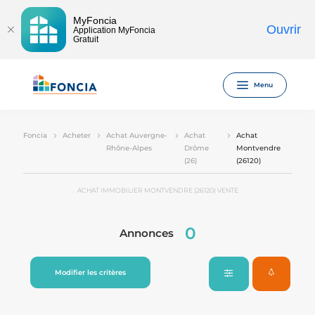
MyFoncia
Ouvrir
Application MyFoncia
Gratuit
Menu
Foncia
Acheter
Achat Auvergne-
Achat
Achat
Rhône-Alpes
Drôme
Montvendre
(26)
(26120)
ACHAT IMMOBILIER MONTVENDRE (26120) VENTE
0
Annonces
Modifier les critères