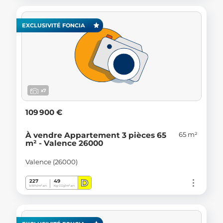
EXCLUSIVITÉ FONCIA
x7
109 900 €
65 m²
À vendre Appartement 3 pièces 65
m² - Valence 26000
Valence (26000)
D
227
49
kWh/m².an
Kg CO
/m².an
2