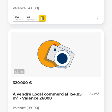
Valence (26000)
E
310
68
kWh/m².an
Kg CO
/m².an
2
x6
320 000 €
154 m²
À vendre Local commercial 154.85
m² - Valence 26000
Valence (26000)