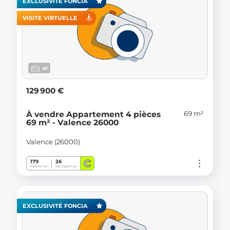
EXCLUSIVITÉ FONCIA
VISITE VIRTUELLE
x6
129 900 €
69 m²
À vendre Appartement 4 pièces
69 m² - Valence 26000
Valence (26000)
C
179
26
kWh/m².an
Kg CO
/m².an
2
EXCLUSIVITÉ FONCIA