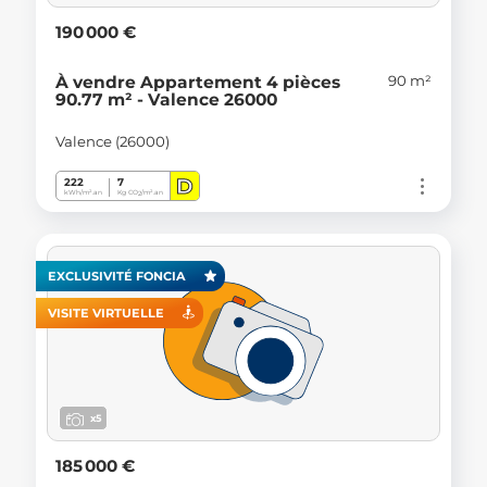
190 000 €
90 m²
À vendre Appartement 4 pièces
90.77 m² - Valence 26000
Valence (26000)
D
222
7
kWh/m².an
Kg CO
/m².an
2
EXCLUSIVITÉ FONCIA
VISITE VIRTUELLE
x5
185 000 €