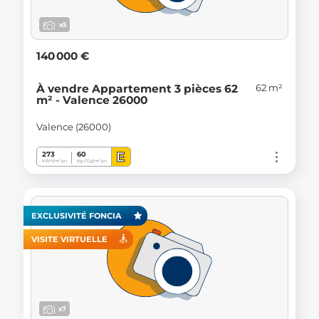
x5
140 000 €
62 m²
À vendre Appartement 3 pièces 62
m² - Valence 26000
Valence (26000)
E
273
60
kWh/m².an
Kg CO
/m².an
2
EXCLUSIVITÉ FONCIA
VISITE VIRTUELLE
x7