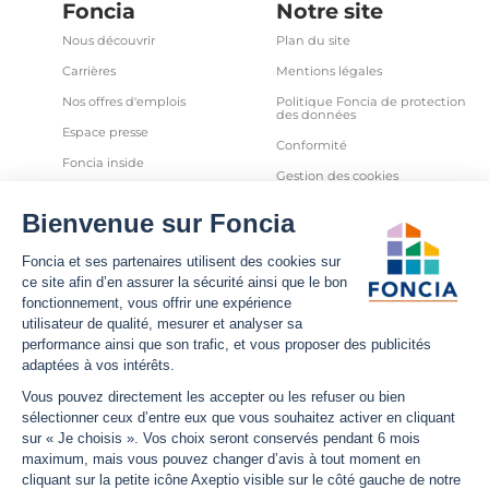
Foncia
Notre site
Nous découvrir
Plan du site
Carrières
Mentions légales
Nos offres d'emplois
Politique Foncia de protection
des données
Espace presse
Conformité
Foncia inside
Gestion des cookies
Avis clients
Politique relative aux cookies
et autres traceurs
Partenaires
Sécurité informatique
Déclaration d'accessibilité
Infos utiles
Nous suivre
Nous contacter
Facebook
Trouver une agence
X
Estimation bien immobilier
LinkedIn
Estimation loyer
YouTube
Actualités
Instagram