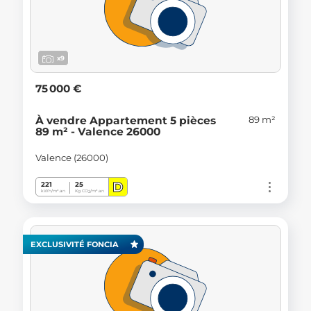
x9
75 000 €
89 m²
À vendre Appartement 5 pièces
89 m² - Valence 26000
Valence (26000)
D
221
25
kWh/m².an
Kg CO
/m².an
2
EXCLUSIVITÉ FONCIA