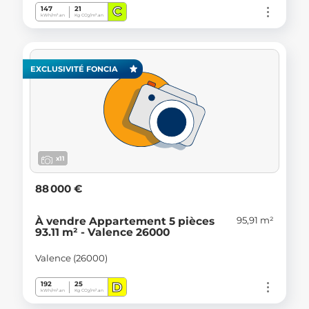
C
147
21
kWh/m².an
Kg CO
/m².an
2
EXCLUSIVITÉ FONCIA
x11
88 000 €
95,91 m²
À vendre Appartement 5 pièces
93.11 m² - Valence 26000
Valence (26000)
D
192
25
kWh/m².an
Kg CO
/m².an
2