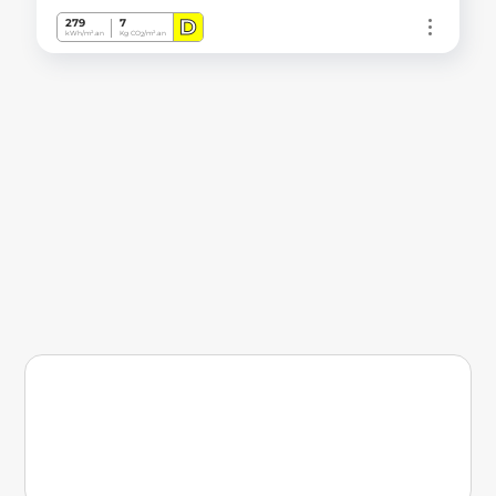
D
279
7
kWh/m².an
Kg CO
/m².an
2