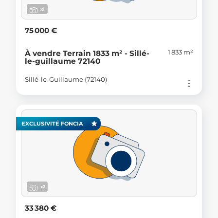
x1
75 000 €
1 833 m²
À vendre Terrain 1833 m² - Sillé-
le-guillaume 72140
Sillé-le-Guillaume (72140)
EXCLUSIVITÉ FONCIA
x2
33 380 €