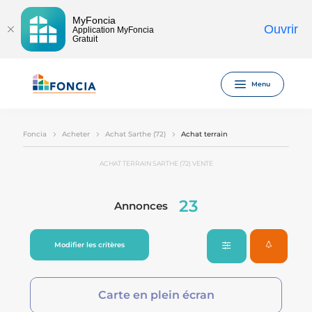
MyFoncia
Ouvrir
Application MyFoncia
Gratuit
Menu
Foncia
Acheter
Achat Sarthe (72)
Achat terrain
ACHAT TERRAIN SARTHE (72) VENTE
23
Annonces
Modifier les critères
Carte en plein écran