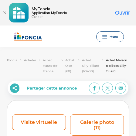
MyFoncia
Ouvrir
Application MyFoncia
Gratuit
Menu
Foncia
Acheter
Achat
Achat
Achat
Achat Maison
Hauts-de-
Oise
Silly-Tillard
8 pièces Silly-
France
(60)
(60430)
Tillard
Partager cette annonce
Visite virtuelle
Galerie photo
(11)