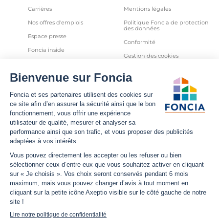
Carrières
Mentions légales
Nos offres d'emplois
Politique Foncia de protection
des données
Espace presse
Conformité
Foncia inside
Gestion des cookies
Avis clients
Politique relative aux cookies
et autres traceurs
Partenaires
Sécurité informatique
Déclaration d'accessibilité
Infos utiles
Nous suivre
Nous contacter
Facebook
Trouver une agence
X
Estimation bien immobilier
LinkedIn
Estimation loyer
YouTube
Actualités
Instagram