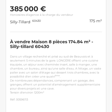
385 000 €
Honoraires d’agence à la charge du vendeur
175 m²
60430
Silly-Tillard
À vendre Maison 8 pièces 174.84 m² -
Silly-tillard 60430
Dans un village recherché et prisé au sud de Beauvais et à
seulement 5 minutes de la gare. LONGÈRE offrant une cuisine
équipée, un séjour avec cheminée insert, salle à manger, une
chambre, un bureau, ainsi qu'une salle d'eau. A l'étage, un vaste
palier avec un salon d’étage qui dessert trois chambres, avec la
ème
possibilité d'en créer une quatri
.
De nombreuses dépendances, comprenant un garage, des
granges, offrent un potentiel d'aménagement supplémentaire
pour divers projets et une cave.
Terrain d'environ 1200m²
Réf. 00596113