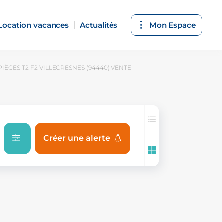
Location vacances
Actualités
Mon Espace
IÈCES T2 F2 VILLECRESNES (94440) VENTE
Créer une alerte