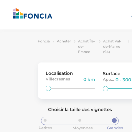
Foncia
Acheter
Achat Île-
Achat Val-
de-
de-Marne
France
(94)
Localisation
Surface
Villecresnes
0 km
Appartement
0 - 30
Choisir la taille des vignettes
Petites
Moyennes
Grandes