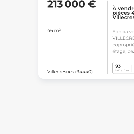
213 000 €
À vendr
pièces 
Villecr
46 m²
Foncia vo
VILLECRE
coproprié
étage, be
93
Villecresnes (94440)
kWh/m².an