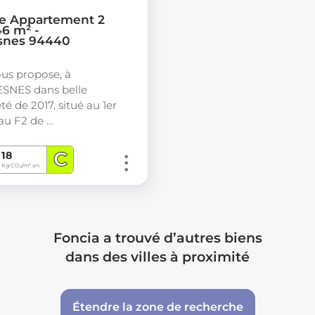
e Appartement 2
46 m² -
esnes 94440
us propose, à
SNES dans belle
té de 2017, situé au 1er
au F2 de …
C
18
Kg CO
/m².an
2
Foncia a trouvé d’autres biens
dans des villes à proximité
Étendre la zone de recherche