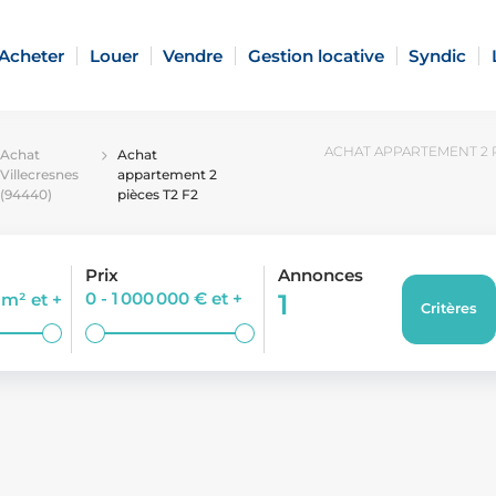
Acheter
Louer
Vendre
Gestion locative
Syndic
ACHAT APPARTEMENT 2 P
Achat
Achat
Villecresnes
appartement 2
(94440)
pièces T2 F2
Prix
Annonces
0 - 1 000 000 €
et +
1
0 m²
et +
Critères