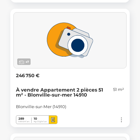
x7
246 750 €
51 m²
À vendre Appartement 2 pièces 51
m² - Blonville-sur-mer 14910
Blonville-sur-Mer (14910)
E
289
10
kWh/m².an
Kg CO
/m².an
2