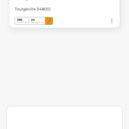
Tourgéville (14800)
F
380
24
kWh/m².an
Kg CO
/m².an
2