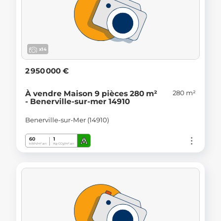
x14
2 950 000 €
280 m²
À vendre Maison 9 pièces 280 m²
- Benerville-sur-mer 14910
Benerville-sur-Mer (14910)
A
60
1
kWh/m².an
Kg CO
/m².an
2