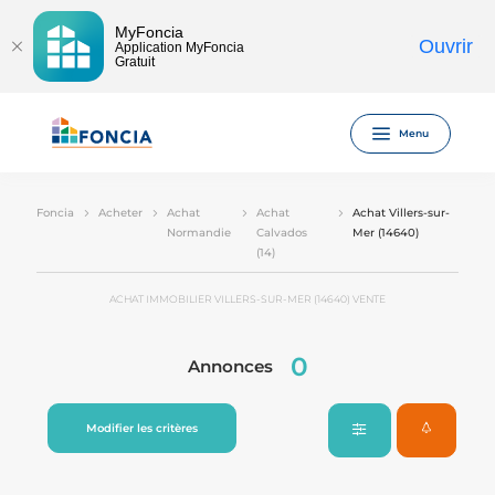
MyFoncia
Ouvrir
Application MyFoncia
Gratuit
Menu
Foncia
Acheter
Achat
Achat
Achat Villers-sur-
Normandie
Calvados
Mer (14640)
(14)
ACHAT IMMOBILIER VILLERS-SUR-MER (14640) VENTE
0
Annonces
Modifier les critères