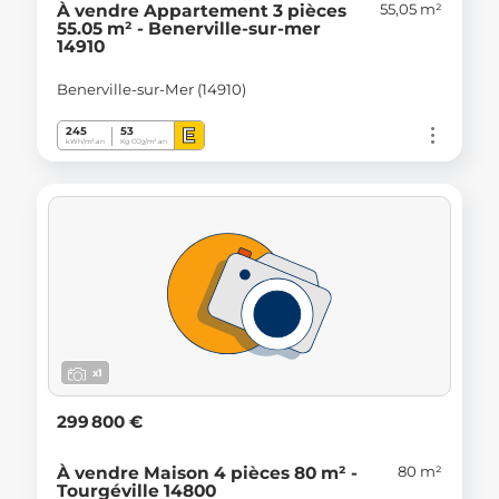
55,05 m²
À vendre Appartement 3 pièces
55.05 m² - Benerville-sur-mer
14910
Benerville-sur-Mer (14910)
E
245
53
kWh/m².an
Kg CO
/m².an
2
x1
299 800 €
80 m²
À vendre Maison 4 pièces 80 m² -
Tourgéville 14800