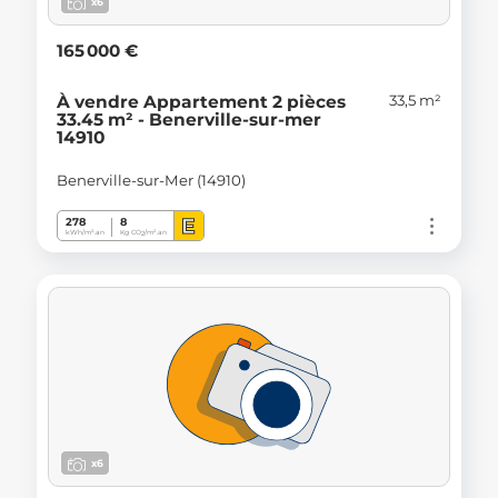
x6
165 000 €
33,5 m²
À vendre Appartement 2 pièces
33.45 m² - Benerville-sur-mer
14910
Benerville-sur-Mer (14910)
E
278
8
kWh/m².an
Kg CO
/m².an
2
x6