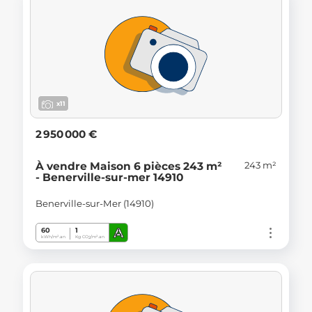
x11
2 950 000 €
243 m²
À vendre Maison 6 pièces 243 m²
- Benerville-sur-mer 14910
Benerville-sur-Mer (14910)
A
60
1
kWh/m².an
Kg CO
/m².an
2