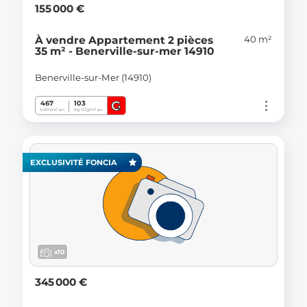
155 000 €
40 m²
À vendre Appartement 2 pièces
35 m² - Benerville-sur-mer 14910
Benerville-sur-Mer (14910)
G
467
103
kWh/m².an
Kg CO
/m².an
2
EXCLUSIVITÉ FONCIA
x10
345 000 €