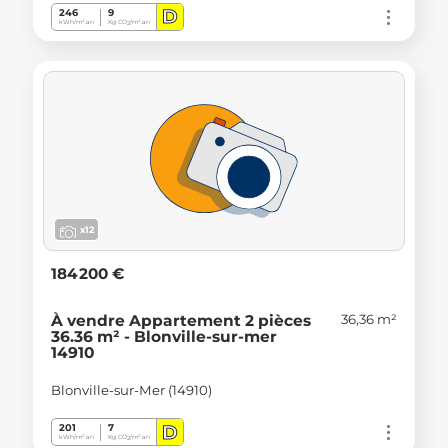
D
246
9
kWh/m².an
Kg CO
/m².an
2
x12
184 200 €
36,36 m²
À vendre Appartement 2 pièces
36.36 m² - Blonville-sur-mer
14910
Blonville-sur-Mer (14910)
D
201
7
kWh/m².an
Kg CO
/m².an
2