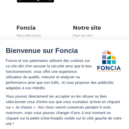
Foncia
Notre site
Nous découvrir
Plan du site
Carrières
Mentions légales
Nos offres d'emplois
Politique Foncia de protection
des données
Espace presse
Conformité
Foncia inside
Gestion des cookies
Avis clients
Politique relative aux cookies
et autres traceurs
Partenaires
Sécurité informatique
Déclaration d'accessibilité
Infos utiles
Nous suivre
Nous contacter
Facebook
Trouver une agence
X