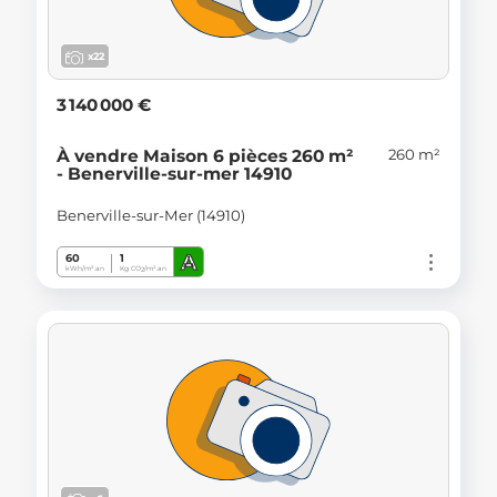
x22
3 140 000 €
260 m²
À vendre Maison 6 pièces 260 m²
- Benerville-sur-mer 14910
Benerville-sur-Mer (14910)
A
60
1
kWh/m².an
Kg CO
/m².an
2