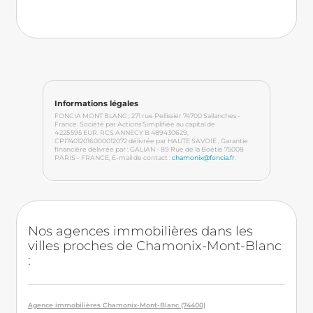
Informations légales
FONCIA MONT BLANC : 271 rue Pellissier 74700 Sallanches -
France. Société par Actions Simplifiée au capital de
4 225 595 EUR. RCS ANNECY B 489430629
,
CPI74012016000012072
délivrée par HAUTE SAVOIE
, Garantie
financière délivrée par : GALIAN - 89 Rue de la Boétie 75008
PARIS - FRANCE
, E-mail de contact :
chamonix@foncia.fr
.
Nos agences immobilières dans les
villes proches de Chamonix-Mont-Blanc
:
Agence immobilières Chamonix-Mont-Blanc (74400)