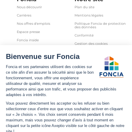
Nous découvrir
Plan du site
Carrières
Mentions légales
Nos offres d'emplois
Politique Foncia de protection
des données
Espace presse
Conformité
Foncia inside
Gestion des cookies
Avis clients
Politique relative aux cookies
et autres traceurs
Partenaires
Sécurité informatique
Déclaration d'accessibilité
Infos utiles
Nous suivre
Nous contacter
Facebook
Trouver une agence
X
Estimation bien immobilier
LinkedIn
Estimation loyer
YouTube
Actualités
Instagram