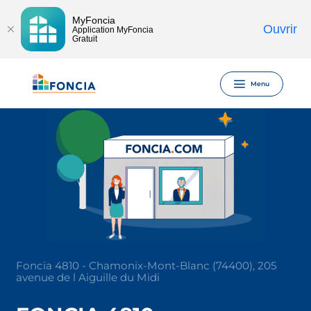
MyFoncia
Ouvrir
Application MyFoncia
Gratuit
Menu
Foncia 4810 - Chamonix-Mont-Blanc (74400), 205
avenue de l Aiguille du Midi