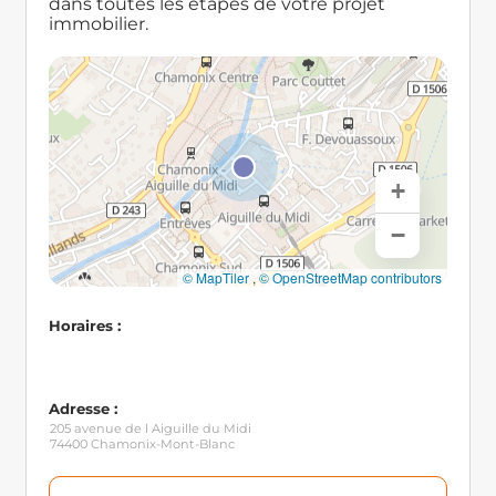
dans toutes les étapes de votre projet
immobilier.
+
−
© MapTiler
,
© OpenStreetMap contributors
Horaires :
Adresse :
205 avenue de l Aiguille du Midi
74400 Chamonix-Mont-Blanc