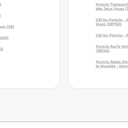
)
Foncia Transact
des Jeux Huez (
)
GSI by Foncia - 
Huez (38750)
es (38)
GSI by Foncia - 
420)
Foncia Auris Im
0)
(38142)
Foncia Alpes Da
la Muzelle - Mo