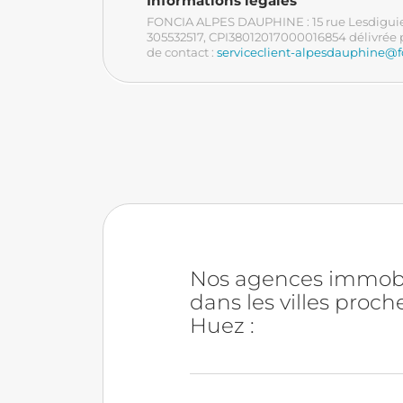
Informations légales
FONCIA ALPES DAUPHINE : 15 rue Lesdiguier
305532517
, CPI38012017000016854
délivré
de contact :
serviceclient-alpesdauphine@
Nos agences immobi
dans les villes proch
Huez :