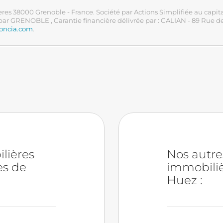
es 38000 Grenoble - France. Société par Actions Simplifiée au capi
e par GRENOBLE
, Garantie financière délivrée par : GALIAN - 89 Rue
foncia.com
.
lières
Nos autr
es de
immobiliè
Huez :