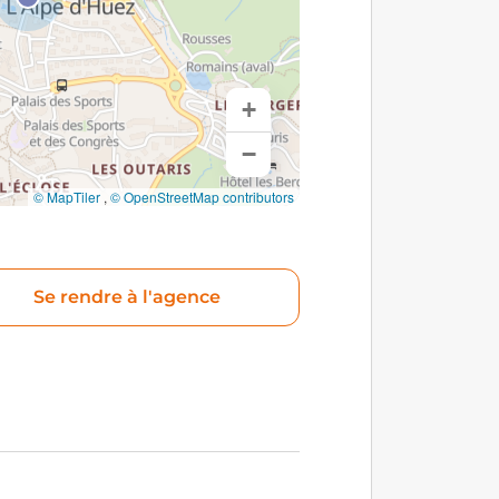
+
−
© MapTiler
,
© OpenStreetMap contributors
Se rendre à l'agence