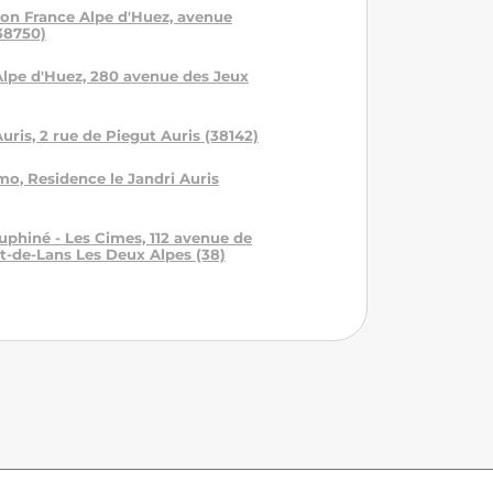
ion France Alpe d'Huez, avenue
38750)
Alpe d'Huez, 280 avenue des Jeux
Auris, 2 rue de Piegut Auris (38142)
mo, Residence le Jandri Auris
uphiné - Les Cimes, 112 avenue de
nt-de-Lans Les Deux Alpes (38)