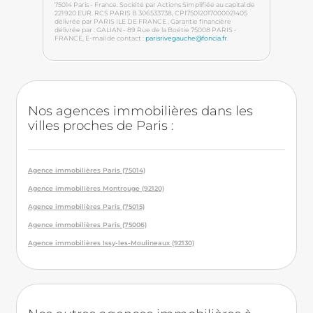
75014 Paris - France. Société par Actions Simplifiée au capital de
221 920 EUR. RCS PARIS B 306533738
, CPI75012017000021405
délivrée par PARIS ILE DE FRANCE
, Garantie financière
délivrée par : GALIAN - 89 Rue de la Boétie 75008 PARIS -
FRANCE
, E-mail de contact :
parisrivegauche@foncia.fr
.
Nos agences immobilières dans les
villes proches de Paris :
Agence immobilières Paris (75014)
Agence immobilières Montrouge (92120)
Agence immobilières Paris (75015)
Agence immobilières Paris (75006)
Agence immobilières Issy-les-Moulineaux (92130)