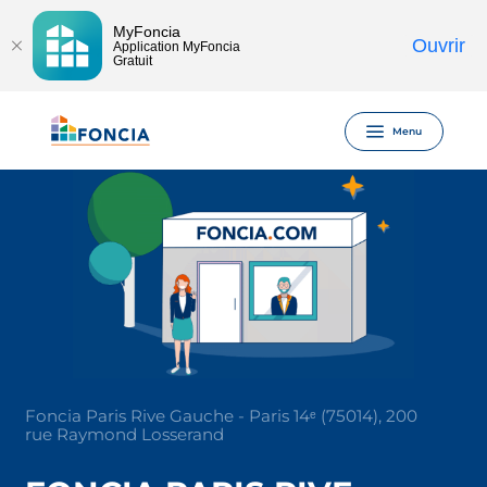
MyFoncia
Ouvrir
Application MyFoncia
Gratuit
Menu
Foncia Paris Rive Gauche - Paris 14ᵉ (75014), 200
rue Raymond Losserand