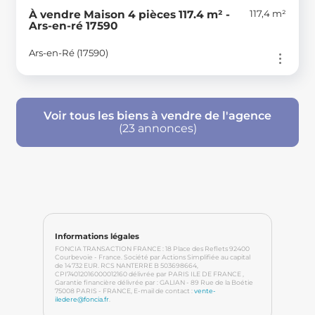
117,4 m²
À vendre Maison 4 pièces 117.4 m² -
Ars-en-ré 17590
Ars-en-Ré (17590)
Voir tous les biens à vendre de l'agence
(23 annonces)
Informations légales
FONCIA TRANSACTION FRANCE : 18 Place des Reflets 92400
Courbevoie - France. Société par Actions Simplifiée au capital
de 14 732 EUR. RCS NANTERRE B 503698664
,
CPI74012016000012160
délivrée par PARIS ILE DE FRANCE
,
Garantie financière délivrée par : GALIAN - 89 Rue de la Boétie
75008 PARIS - FRANCE
, E-mail de contact :
vente-
iledere@foncia.fr
.