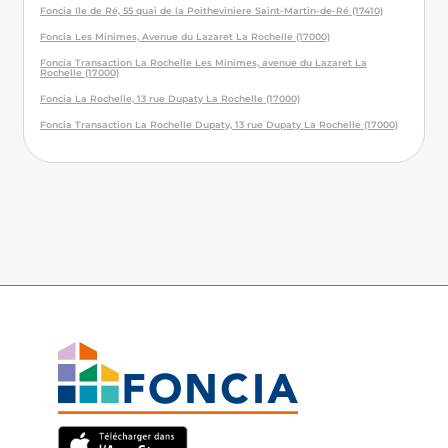
Foncia Ile de Ré, 55 quai de la Poitheviniere Saint-Martin-de-Ré (17410)
Foncia Les Minimes, Avenue du Lazaret La Rochelle (17000)
Foncia Transaction La Rochelle Les Minimes, avenue du Lazaret La
Rochelle (17000)
Foncia La Rochelle, 13 rue Dupaty La Rochelle (17000)
Foncia Transaction La Rochelle Dupaty, 13 rue Dupaty La Rochelle (17000)