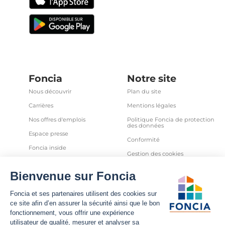
Foncia
Notre site
Nous découvrir
Plan du site
Carrières
Mentions légales
Nos offres d'emplois
Politique Foncia de protection
des données
Espace presse
Conformité
Foncia inside
Gestion des cookies
Avis clients
Politique relative aux cookies
et autres traceurs
Partenaires
Sécurité informatique
Déclaration d'accessibilité
Infos utiles
Nous suivre