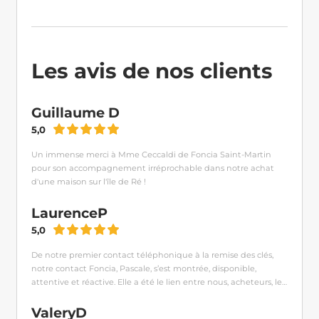
Les avis de nos clients
Guillaume D
5,0
Un immense merci à Mme Ceccaldi de Foncia Saint-Martin
pour son accompagnement irréprochable dans notre achat
d'une maison sur l'île de Ré !
LaurenceP
5,0
De notre premier contact téléphonique à la remise des clés,
notre contact Foncia, Pascale, s’est montrée, disponible,
attentive et réactive. Elle a été le lien entre nous, acheteurs, les
vendeurs, les notaires, les administrations. Rien n’a été oublié et
tout a été traité sérieusement en temps et en heure. Elle s’est
ValeryD