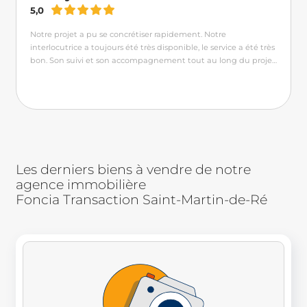
rendue disponible pour une remise des clés très tôt. C’est le
5,0
meilleur contact que nous ayons eu avec une agence. Fiabilité,
sérieux, disponibilité et amabilité. Nous ne pouvons que
Notre projet a pu se concrétiser rapidement. Notre
recommander l’agence.
interlocutrice a toujours été très disponible, le service a été très
bon. Son suivi et son accompagnement tout au long du projet
a été parfait. Merci !
Les derniers biens à vendre de notre
agence immobilière
Foncia Transaction Saint-Martin-de-Ré