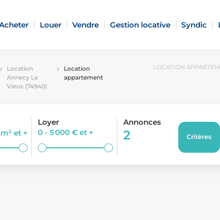
Acheter
Louer
Vendre
Gestion locative
Syndic
LOCATION APPARTEME
Location
Location
Annecy Le
appartement
Vieux (74940)
Loyer
Annonces
0 - 5 000 €
et +
2
0 m²
et +
Critères