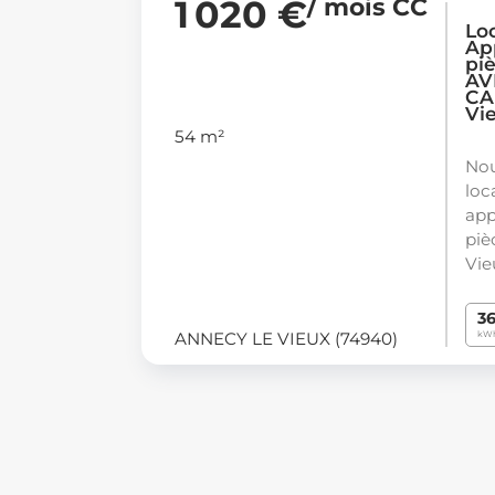
1 020 €
/ mois CC
Lo
Ap
pi
AV
CA
Vi
54 m²
Nou
loc
app
piè
Vie
3
ANNECY LE VIEUX (74940)
kWh