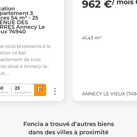
962 €
/ mois
cation
partement 3
èces 54 m² - 25
ENUE DES
RRES Annecy Le
eux 74940
41,43 m²
s vous proposons à la
ation ce bel
artement de trois
ces situé à Annecy-le-
ux. …
F
60
23
ANNECY LE VIEUX (749
/m².an
Kg CO
/m².an
2
Foncia a trouvé d’autres biens
dans des villes à proximité