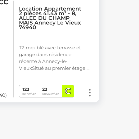
 CC
Location Appartement
2 pièces 41.43 m² - 8,
ALLEE DU CHAMP
MAIS Annecy Le Vieux
74940
T2 meublé avec terrasse et
garage dans résidence
récente à Annecy-le-
VieuxSitué au premier étage …
C
122
22
40)
kWh/m².an
Kg CO
/m².an
2