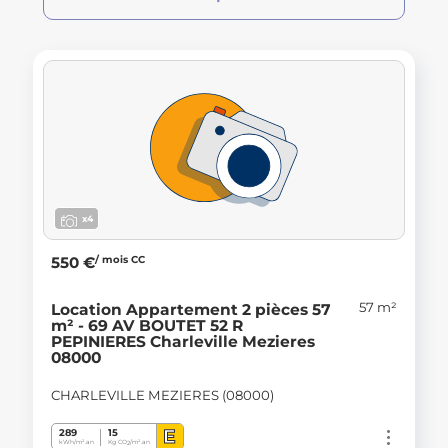
x4
/ mois CC
550 €
57 m²
Location Appartement 2 pièces 57
m² - 69 AV BOUTET 52 R
PEPINIERES Charleville Mezieres
08000
CHARLEVILLE MEZIERES (08000)
E
289
15
kWh/m².an
Kg CO
/m².an
2