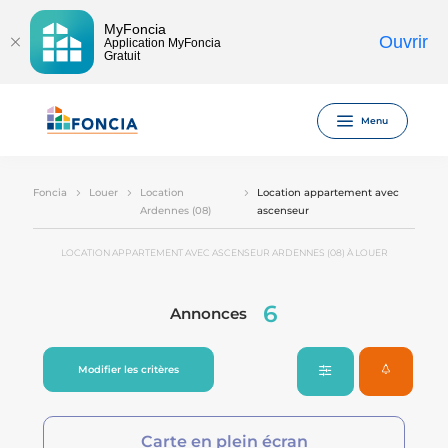
MyFoncia
Ouvrir
Application MyFoncia
Gratuit
Menu
Foncia
Louer
Location
Location appartement avec
Ardennes (08)
ascenseur
LOCATION APPARTEMENT AVEC ASCENSEUR ARDENNES (08) À LOUER
6
Annonces
Modifier les critères
Carte en plein écran