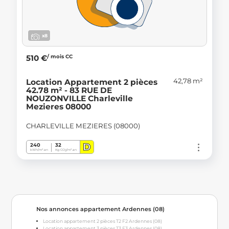
x8
/ mois CC
510 €
42,78 m²
Location Appartement 2 pièces
42.78 m² - 83 RUE DE
NOUZONVILLE Charleville
Mezieres 08000
CHARLEVILLE MEZIERES (08000)
D
240
32
kWh/m².an
Kg CO
/m².an
2
Nos annonces appartement Ardennes (08)
Location appartement 2 pièces T2 F2 Ardennes (08)
Location appartement 3 pièces T3 F3 Ardennes (08)