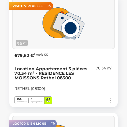
VISITE VIRTUELLE
x11
/ mois CC
679,62 €
70,34 m²
Location Appartement 3 pièces
70.34 m² - RESIDENCE LES
MOISSONS Rethel 08300
RETHEL (08300)
C
164
6
kWh/m².an
Kg CO
/m².an
2
LOC 100 % EN LIGNE