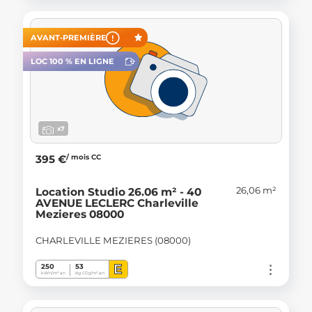
AVANT-PREMIÈRE
LOC 100 % EN LIGNE
x7
/ mois CC
395 €
26,06 m²
Location Studio 26.06 m² - 40
AVENUE LECLERC Charleville
Mezieres 08000
CHARLEVILLE MEZIERES (08000)
E
250
53
kWh/m².an
Kg CO
/m².an
2