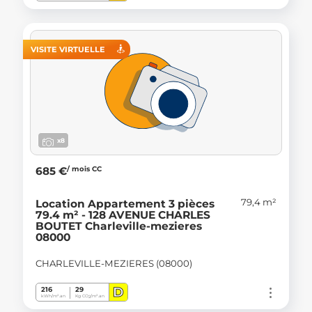
VISITE VIRTUELLE
x8
/ mois CC
685 €
79,4 m²
Location Appartement 3 pièces
79.4 m² - 128 AVENUE CHARLES
BOUTET Charleville-mezieres
08000
CHARLEVILLE-MEZIERES (08000)
D
216
29
kWh/m².an
Kg CO
/m².an
2