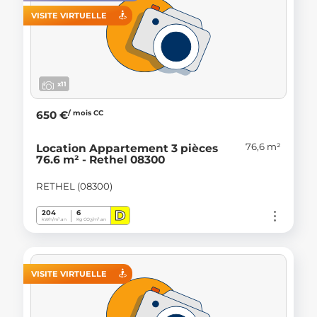
VISITE VIRTUELLE
x11
/ mois CC
650 €
76,6 m²
Location Appartement 3 pièces
76.6 m² - Rethel 08300
RETHEL (08300)
D
204
6
kWh/m².an
Kg CO
/m².an
2
VISITE VIRTUELLE