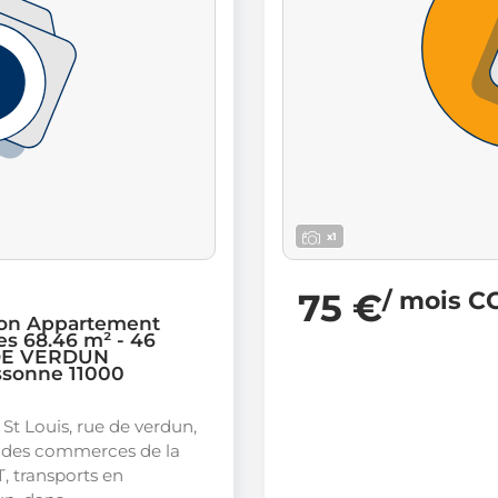
x1
75 €
/ mois C
ion Appartement
es 68.46 m² - 46
DE VERDUN
ssonne 11000
 St Louis, rue de verdun,
 des commerces de la
UT, transports en