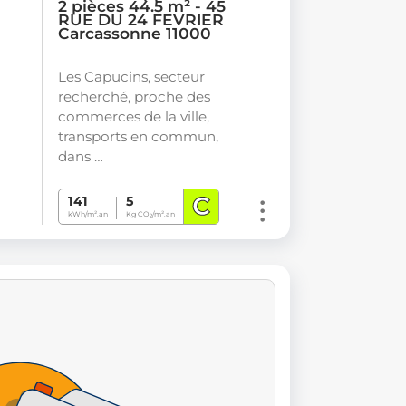
2 pièces 44.5 m² - 45
RUE DU 24 FEVRIER
Carcassonne 11000
Les Capucins, secteur
recherché, proche des
commerces de la ville,
transports en commun,
dans …
C
141
5
kWh/m².an
Kg CO
/m².an
2