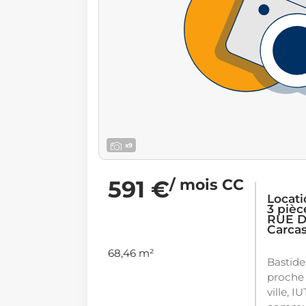
x9
591 €
/ mois CC
Locat
3 pièc
RUE 
Carca
68,46 m²
Bastide
proche
ville, I