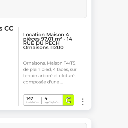
s CC
Location Maison 4
pièces 97.01 m² - 14
RUE DU PECH
Ornaisons 11200
Ornaisons, Maison T4/T5,
de plein pied, 4 faces, sur
terrain arboré et cloturé,
composée d'une …
C
147
4
kWh/m².an
Kg CO
/m².an
2