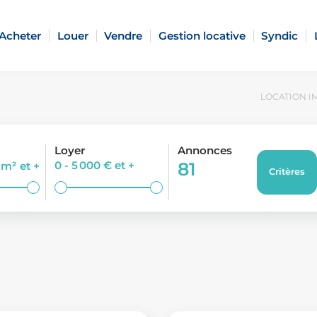
Acheter
Louer
Vendre
Gestion locative
Syndic
LOCATION IM
Loyer
Annonces
0 - 5 000 €
et +
81
0 m²
et +
Critères