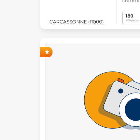
commun
180
CARCASSONNE (11000)
kWh/m².an
ANT-PREMIÈRE