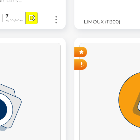
, dans …
D
7
LIMOUX (11300)
Kg CO
/m².an
2
AVANT-PREMIÈRE
VISITE VIRTUELLE