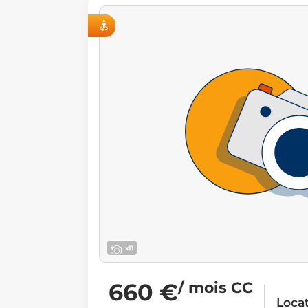
VISITE VIRTUELLE
x11
660 €
/ mois CC
Loca