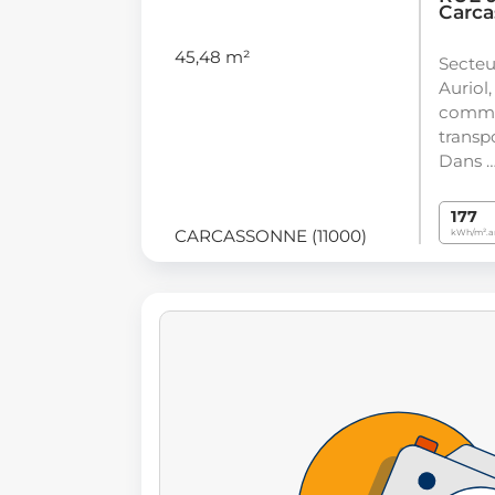
Carca
45,48 m²
Secteu
Auriol
commer
transp
Dans 
177
CARCASSONNE (11000)
kWh/m².a