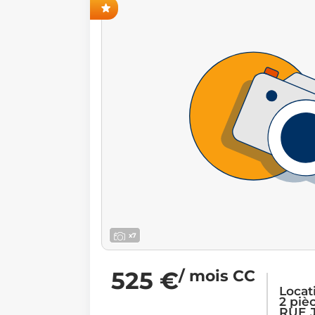
ANT-PREMIÈRE
x7
525 €
/ mois CC
Locat
2 piè
RUE 