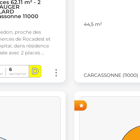
ces 62.11 m² - 2
 AUGER
LARD
assonne 11000
44,5 m²
edon, proche des
rces de Rocadest et
ôpital, dans résidence
sée avec 2 places …
D
6
CARCASSONNE (11000)
an
Kg CO
/m².an
2
AVANT-PREMIÈRE