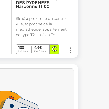
DES PYRENEES
Narbonne 11100
Situé à proximité du centre-
ville, et proche de la
médiathèque, appartement
de type T2 situé au 3ᵉ …
C
133
4.93
kWh/m².an
Kg CO
/m².an
2