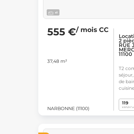
x1
555 €
/ mois CC
Locat
2 piè
RUE 
MERO
11100
37,48 m²
T2 com
séjour,
de bai
cuisin
119
NARBONNE (11100)
kWh/m².a