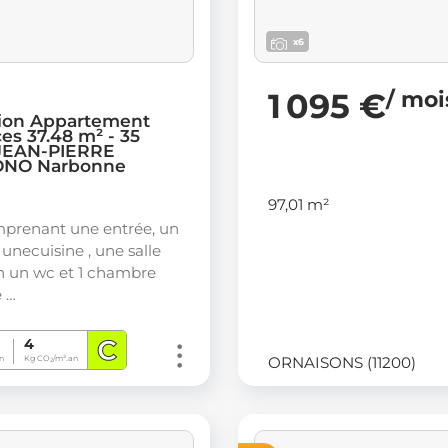
x6
1 095 €
/ moi
ion Appartement
ces 37.48 m² - 35
JEAN-PIERRE
NO Narbonne
97,01 m²
prenant une entrée, un
 unecuisine , une salle
n un wc et 1 chambre
e …
C
4
ORNAISONS (11200)
n
Kg CO
/m².an
2