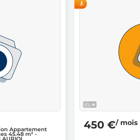
VISITE VIRTUELLE
x8
450 €
/ mois
ion Appartement
ces 45.48 m² -
J AURIOL