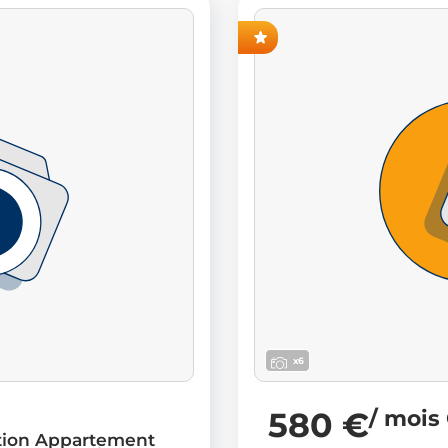
AVANT-PREMIÈRE
x6
580 €
/ mois
tion Appartement