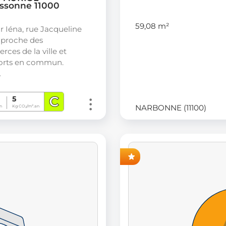
ssonne 11000
59,08 m²
r Iéna, rue Jacqueline
, proche des
ces de la ville et
orts en commun.
…
C
5
NARBONNE (11100)
n
Kg CO
/m².an
2
AVANT-PREMIÈRE