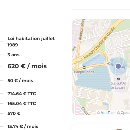
Loi habitation juillet
1989
3 ans
620 € / mois
50 € / mois
714.64 € TTC
165.04 € TTC
© MapTiler
,
© OpenS
570 €
15.74 € / mois