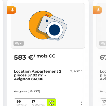
ELLE
VISITE VIRTUELLE
x7
/ mois CC
583 €
6
57,02 m²
Location Appartement 2
Lo
pièces 57.02 m² -
piè
Avignon 84000
Av
Avignon (84000)
Avi
C
99
17
1
kWh/m².an
Kg CO
/m².an
kWh
2