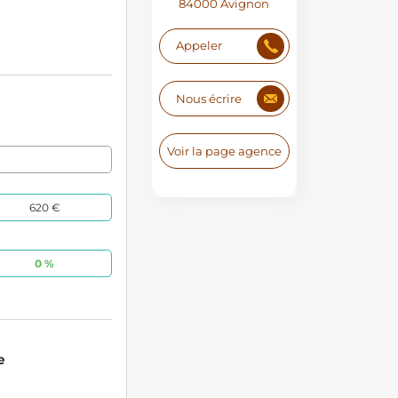
84000 Avignon
Appeler
Nous écrire
Voir la page agence
620 €
0 %
e