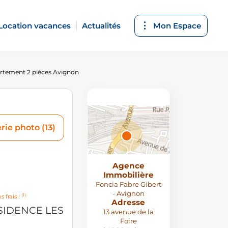
Location vacances
Actualités
Mon Espace
rtement 2 pièces Avignon
rie photo (13)
Agence
Attributions
Immobilière
© MapTiler
,
© OpenStreetMap
Foncia Fabre Gibert
contributors
- Avignon
(1)
s frais !
Adresse
ESIDENCE LES
13 avenue de la
Foire