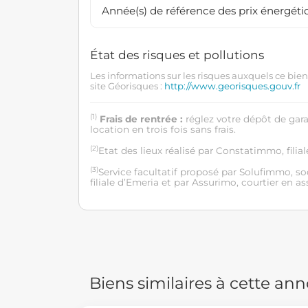
Année(s) de référence des prix énergétiq
État des risques et pollutions
Les informations sur les risques auxquels ce bien
site Géorisques :
http://www.georisques.gouv.fr
(1)
Frais de rentrée :
réglez votre dépôt de gar
location en trois fois sans frais.
(2)
Etat des lieux réalisé par Constatimmo, filial
(3)
Service facultatif proposé par Solufimmo, so
filiale d’Emeria et par Assurimo, courtier en a
Biens similaires à cette an