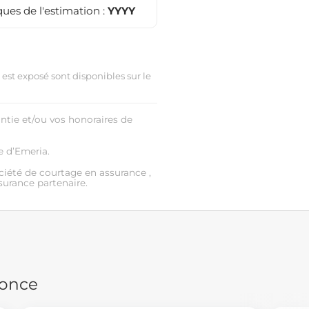
ues de l'estimation :
YYYY
 est exposé sont disponibles sur le
antie et/ou vos honoraires de
e d’Emeria.
ciété de courtage en assurance ,
ssurance partenaire.
nonce