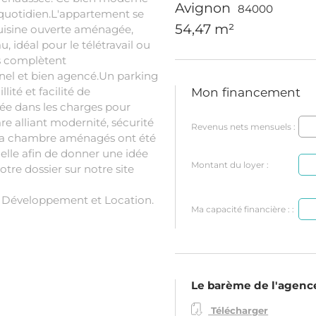
Avignon
84000
u quotidien.L'appartement se
54,47 m²
uisine ouverte aménagée,
 idéal pour le télétravail ou
és complètent
el et bien agencé.Un parking
llité et facilité de
Mon financement
née dans les charges pour
are alliant modernité, sécurité
Revenus nets mensuels :
de la chambre aménagés ont été
icielle afin de donner une idée
Montant du loyer :
re dossier sur notre site
a Développement et Location.
Ma capacité financière : :
Le barème de l'agenc
Télécharger