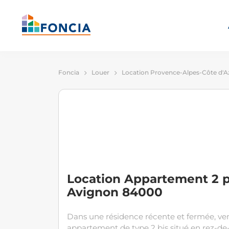
Foncia
Louer
Location Provence-Alpes-Côte d'A
Location Appartement 2 p
Avignon 84000
Dans une résidence récente et fermée, ve
appartement de type 2 bis situé en rez-d