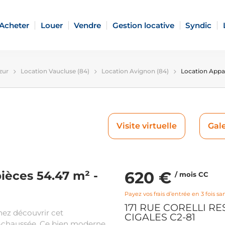
Acheter
Louer
Vendre
Gestion locative
Syndic
zur
Location Vaucluse (84)
Location Avignon (84)
Location Appa
Visite virtuelle
Gale
620 €
ièces 54.47 m² -
/ mois CC
Payez vos frais d’entrée en 3 fois san
171 RUE CORELLI R
nez découvrir cet
CIGALES C2-81
e-chaussée. Ce bien moderne