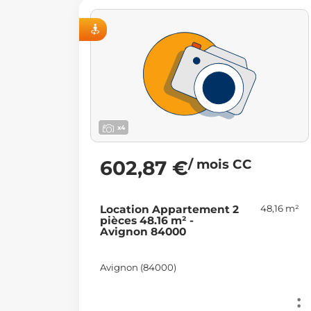
ISITE VIRTUELLE
VISITE VIRTU
x4
/ mois CC
602,87 €
48,16 m²
Location Appartement 2
pièces 48.16 m² -
Avignon 84000
Avignon (84000)