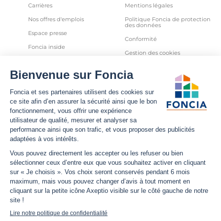
Carrières
Mentions légales
Nos offres d'emplois
Politique Foncia de protection
des données
Espace presse
Conformité
Foncia inside
Gestion des cookies
Avis clients
Politique relative aux cookies
et autres traceurs
Partenaires
Sécurité informatique
Déclaration d'accessibilité
Infos utiles
Nous suivre
Nous contacter
Facebook
Trouver une agence
X
Estimation bien immobilier
LinkedIn
Estimation loyer
YouTube
Actualités
Instagram