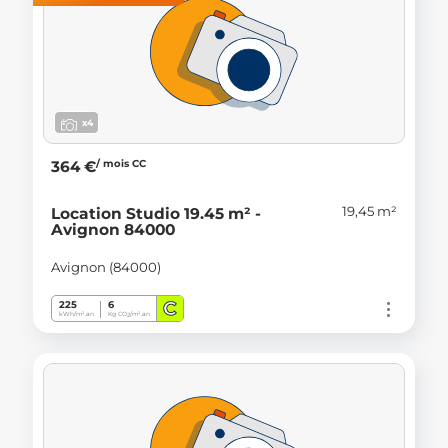
x4
/ mois CC
364 €
19,45 m²
Location Studio 19.45 m² -
Avignon 84000
Avignon (84000)
C
225
6
kWh/m².an
Kg CO
/m².an
2