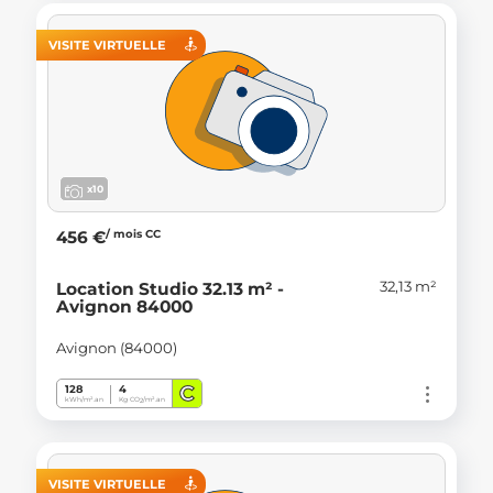
VISITE VIRTUELLE
x10
/ mois CC
456 €
32,13 m²
Location Studio 32.13 m² -
Avignon 84000
Avignon (84000)
C
128
4
kWh/m².an
Kg CO
/m².an
2
VISITE VIRTUELLE