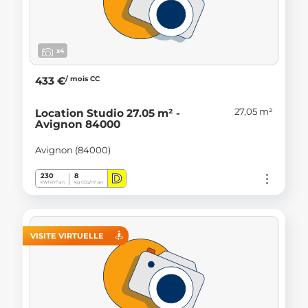
x4
/ mois CC
433 €
27,05 m²
Location Studio 27.05 m² -
Avignon 84000
Avignon (84000)
D
230
8
kWh/m².an
Kg CO
/m².an
2
VISITE VIRTUELLE