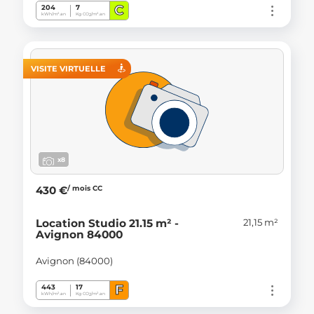
C
204
7
kWh/m².an
Kg CO
/m².an
2
VISITE VIRTUELLE
x8
/ mois CC
430 €
21,15 m²
Location Studio 21.15 m² -
Avignon 84000
Avignon (84000)
F
443
17
kWh/m².an
Kg CO
/m².an
2