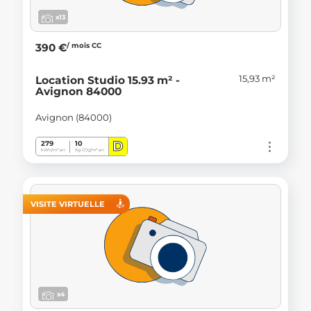
x13
/ mois CC
390 €
15,93 m²
Location Studio 15.93 m² -
Avignon 84000
Avignon (84000)
D
279
10
kWh/m².an
Kg CO
/m².an
2
VISITE VIRTUELLE
x4