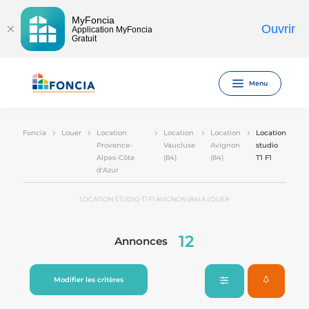
MyFoncia
Ouvrir
Application MyFoncia
Gratuit
Menu
Foncia
Louer
Location
Location
Location
Location
Provence-
Vaucluse
Avignon
studio
Alpes-Côte
(84)
(84)
T1 F1
d'Azur
LOCATION STUDIO T1 F1 AVIGNON (84) À LOUER
12
Annonces
Modifier les critères