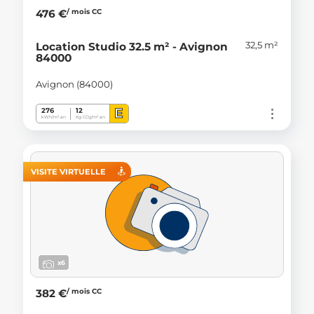
/ mois CC
476 €
32,5 m²
Location Studio 32.5 m² - Avignon
84000
Avignon (84000)
E
276
12
kWh/m².an
Kg CO
/m².an
2
VISITE VIRTUELLE
x6
/ mois CC
382 €