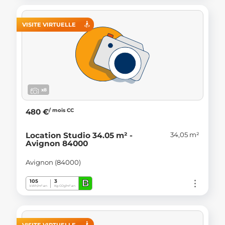
VISITE VIRTUELLE
x8
/ mois CC
480 €
34,05 m²
Location Studio 34.05 m² -
Avignon 84000
Avignon (84000)
B
105
3
kWh/m².an
Kg CO
/m².an
2
VISITE VIRTUELLE