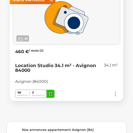
x8
/ mois CC
460 €
34,1 m²
Location Studio 34.1 m² - Avignon
84000
Avignon (84000)
B
96
3
kWh/m².an
Kg CO
/m².an
2
Nos annonces appartement Avignon (84)