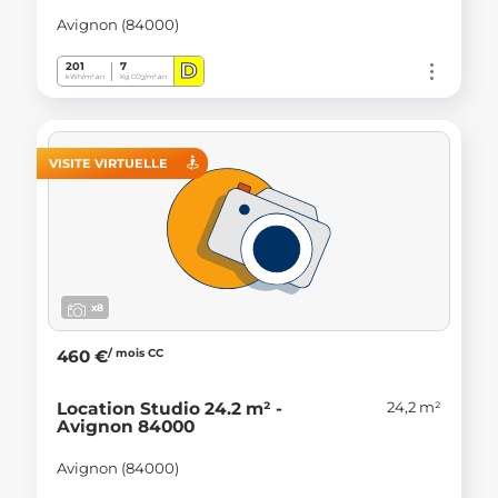
Avignon (84000)
D
201
7
kWh/m².an
Kg CO
/m².an
2
VISITE VIRTUELLE
x8
/ mois CC
460 €
24,2 m²
Location Studio 24.2 m² -
Avignon 84000
Avignon (84000)