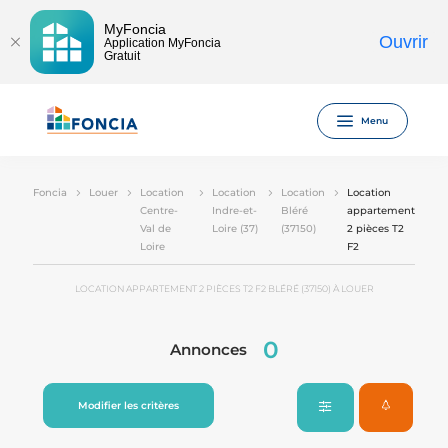
MyFoncia
Ouvrir
Application MyFoncia
Gratuit
Menu
Foncia
Louer
Location
Location
Location
Location
Centre-
Indre-et-
Bléré
appartement
Val de
Loire (37)
(37150)
2 pièces T2
Loire
F2
LOCATION APPARTEMENT 2 PIÈCES T2 F2 BLÉRÉ (37150) À LOUER
0
Annonces
Modifier les critères