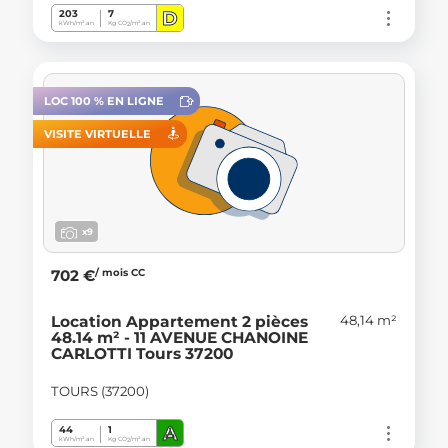
D
203
7
kWh/m².an
Kg CO
/m².an
2
LOC 100 % EN LIGNE
VISITE VIRTUELLE
x9
/ mois CC
702 €
48,14 m²
Location Appartement 2 pièces
48.14 m² - 11 AVENUE CHANOINE
CARLOTTI Tours 37200
TOURS (37200)
A
44
1
kWh/m².an
Kg CO
/m².an
2