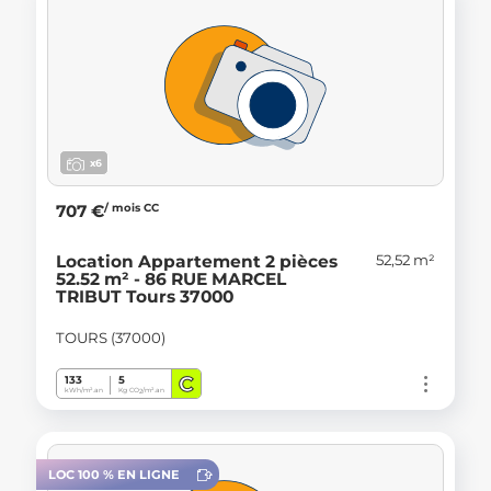
x6
/ mois CC
707 €
52,52 m²
Location Appartement 2 pièces
52.52 m² - 86 RUE MARCEL
TRIBUT Tours 37000
TOURS (37000)
C
133
5
kWh/m².an
Kg CO
/m².an
2
LOC 100 % EN LIGNE