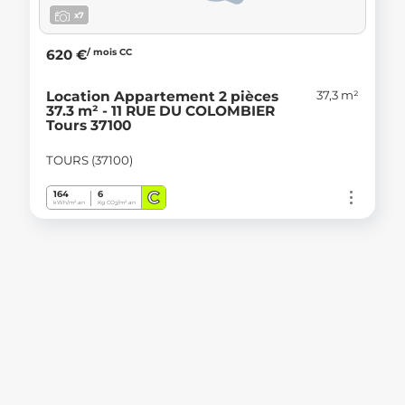
x7
/ mois CC
620 €
37,3 m²
Location Appartement 2 pièces
37.3 m² - 11 RUE DU COLOMBIER
Tours 37100
TOURS (37100)
C
164
6
kWh/m².an
Kg CO
/m².an
2