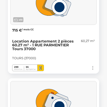
x10
/ mois CC
715 €
60,27 m²
Location Appartement 2 pièces
60.27 m² - 1 RUE PARMENTIER
Tours 37000
TOURS (37000)
E
299
55
kWh/m².an
Kg CO
/m².an
2