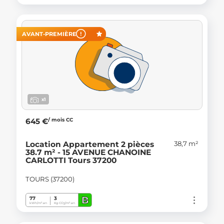
AVANT-PREMIÈRE
x1
/ mois CC
645 €
38,7 m²
Location Appartement 2 pièces
38.7 m² - 15 AVENUE CHANOINE
CARLOTTI Tours 37200
TOURS (37200)
B
77
3
kWh/m².an
Kg CO
/m².an
2