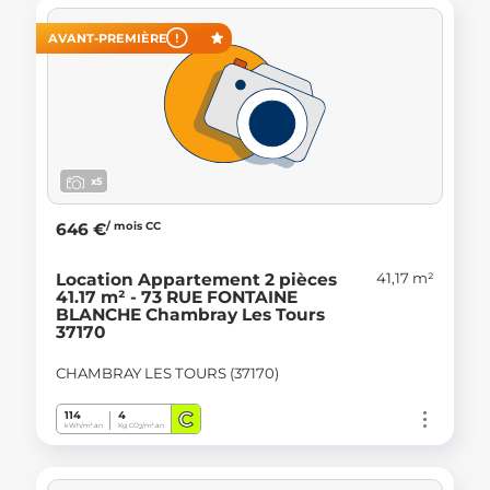
AVANT-PREMIÈRE
x5
/ mois CC
646 €
41,17 m²
Location Appartement 2 pièces
41.17 m² - 73 RUE FONTAINE
BLANCHE Chambray Les Tours
37170
CHAMBRAY LES TOURS (37170)
C
114
4
kWh/m².an
Kg CO
/m².an
2