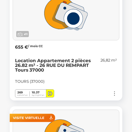
x11
/ mois CC
655 €
26,82 m²
Location Appartement 2 pièces
26.82 m² - 26 RUE DU REMPART
Tours 37000
TOURS (37000)
D
269
10.37
kWh/m².an
Kg CO
/m².an
2
VISITE VIRTUELLE