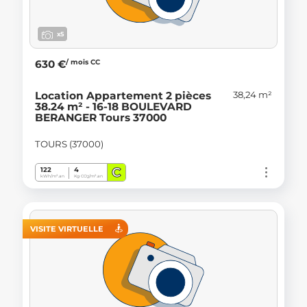
x5
/ mois CC
630 €
38,24 m²
Location Appartement 2 pièces
38.24 m² - 16-18 BOULEVARD
BERANGER Tours 37000
TOURS (37000)
C
122
4
kWh/m².an
Kg CO
/m².an
2
VISITE VIRTUELLE