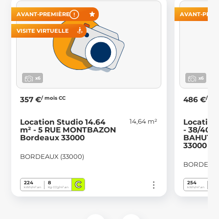
AVANT-PREMIÈRE
AVANT-PREM
VISITE VIRTUELLE
x6
x6
/ mois CC
/ mo
357 €
486 €
14,64 m²
Location Studio 14.64
Location
m² - 5 RUE MONTBAZON
- 38/40 
Bordeaux 33000
BAHUTIE
33000
BORDEAUX (33000)
BORDEAUX
C
224
8
254
7
kWh/m².an
Kg CO
/m².an
kWh/m².an
Kg C
2