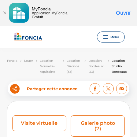
MyFoncia
Ouvrir
Application MyFoncia
Gratuit
Menu
Foncia
Louer
Location
Location
Location
Location
Nouvelle-
Gironde
Bordeaux
Studio
Aquitaine
(33)
(33)
Bordeaux
Partager cette annonce
Visite virtuelle
Galerie photo
(7)