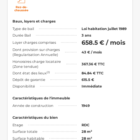
Rez-de-
chaussée
Baux, loyers et charges
Type de bail
Loi habitation juillet 1989
Durée Bail
3 ans
658.5 € / mois
Loyer charges comprises
Dont provision sur charges
43 € / mois
(Regularisation Annuelle)
Honoraires charge locataire
367.36 € TTC
(Zone tendue)
(2)
Dont état des lieux
84.84 € TTC
Dépôt de garantie
615.5 €
Disponibilité
Immédiate
Caractéristiques de l'immeuble
Année de construction
1949
Caractéristiques du bien
Etage
RDC
Surface totale
28 m²
Surface habitable
28 m²