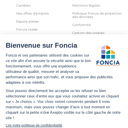
Carrières
Mentions légales
Nos offres d'emplois
Politique Foncia de protection
des données
Espace presse
Conformité
Foncia inside
Gestion des cookies
Avis clients
Politique relative aux cookies
et autres traceurs
Partenaires
Sécurité informatique
Déclaration d'accessibilité
Infos utiles
Nous suivre
Nous contacter
Facebook
Trouver une agence
X
Estimation bien immobilier
LinkedIn
Estimation loyer
YouTube
Actualités
Instagram