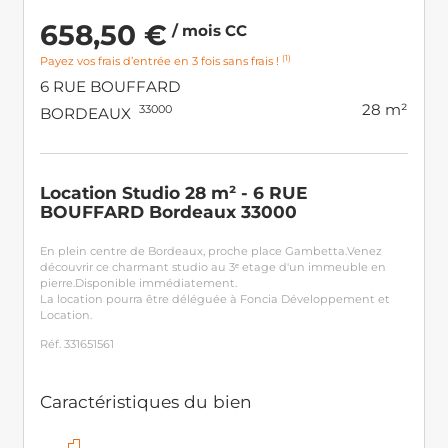
658,50 €
/ mois CC
(1)
Payez vos frais d’entrée en 3 fois sans frais !
6 RUE BOUFFARD
28 m²
33000
BORDEAUX
Location Studio 28 m² - 6 RUE
BOUFFARD Bordeaux 33000
En plein centre de Bordeaux, proche place Gambetta.Venez
découvrir ce charmant studio au 3ᵉ etage d'un immeuble en
pierre.Disponible immédiatement.
La location pourra être déléguée à Foncia Développement et
Location.
Réf. 331651561
Caractéristiques du bien