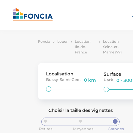
Foncia
Louer
Location
Location
Île-de-
Seine-et-
France
Marne (77)
Localisation
Surface
Bussy-Saint-Georges
0 km
Parking
0 - 30
Choisir la taille des vignettes
Petites
Moyennes
Grandes