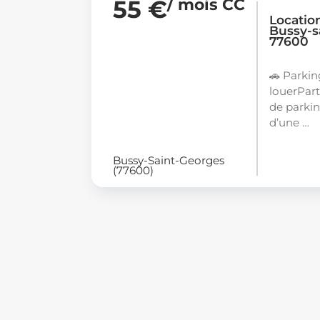
55 €
/ mois CC
Locatio
Bussy-s
77600
🚗 Parkin
louerPart
de parkin
d’une …
Bussy-Saint-Georges
(77600)