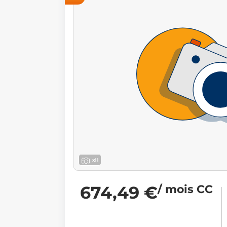
x11
674,49 €
/ mois CC