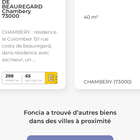
DE
BEAUREGARD
Chambery
73000
40 m²
CHAMBERY : résidence
le Colombier 151 rue
costa de beauregard,
dans résidence avec
ascnseur, un …
E
298
65
CHAMBERY (73000)
kWh/m².an
Kg CO
/m².an
2
Foncia a trouvé d’autres biens
dans des villes à proximité