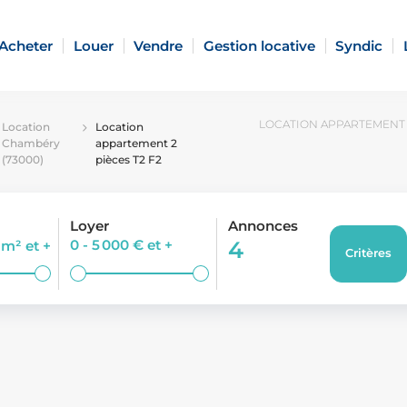
Acheter
Louer
Vendre
Gestion locative
Syndic
LOCATION APPARTEMENT 2
Location
Location
Chambéry
appartement 2
(73000)
pièces T2 F2
Loyer
Annonces
0 - 5 000 €
et +
4
0 m²
et +
Critères