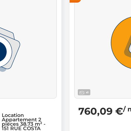
x1
760,09 €
/ 
Location
Appartement 2
pièces 38.73 m² -
151 RUE COSTA