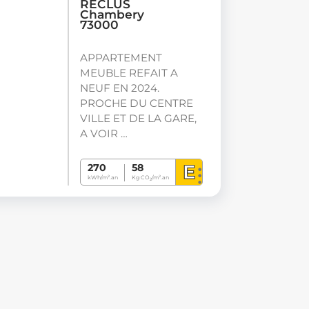
RECLUS
Chambery
73000
APPARTEMENT
MEUBLE REFAIT A
NEUF EN 2024.
PROCHE DU CENTRE
VILLE ET DE LA GARE,
A VOIR …
E
270
58
kWh/m².an
Kg CO
/m².an
2