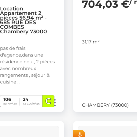
704,03 €
/ 
Location
Appartement 2
pièces 56.94 m² -
685 RUE DES
COMBES
Chambery 73000
31,17 m²
pas de frais
d'agence,dans une
résidence neuf, 2 pièces
avec nombreux
rangements , séjour &
cuisine …
C
106
24
CHAMBERY (73000)
kWh/m².an
Kg CO
/m².an
2
VISITE VIRTUELLE