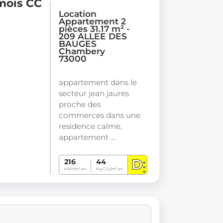
mois CC
Location
Appartement 2
pièces 31.17 m² -
209 ALLEE DES
BAUGES
Chambery
73000
appartement dans le
secteur jean jaures
proche des
commerces dans une
residence calme,
appartement …
D
216
44
kWh/m².an
Kg CO
/m².an
2