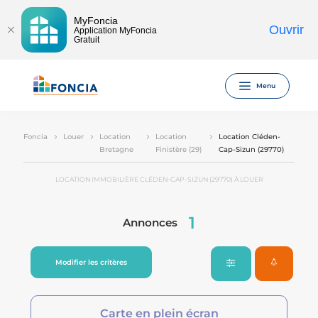
MyFoncia
Ouvrir
Application MyFoncia
Gratuit
Menu
Foncia
Louer
Location
Location
Location Cléden-
Bretagne
Finistère (29)
Cap-Sizun (29770)
LOCATION IMMOBILIÈRE CLÉDEN-CAP-SIZUN (29770) À LOUER
1
Annonces
Modifier les critères
Carte en plein écran