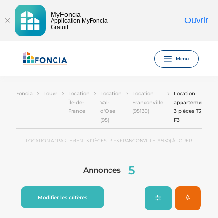
MyFoncia
Ouvrir
Application MyFoncia
Gratuit
Menu
Foncia
Louer
Location
Location
Location
Location
Île-de-
Val-
Franconville
appartement
France
d'Oise
(95130)
3 pièces T3
(95)
F3
LOCATION APPARTEMENT 3 PIÈCES T3 F3 FRANCONVILLE (95130) À LOUER
5
Annonces
Modifier les critères