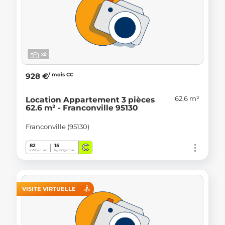
x9
/ mois CC
928 €
62,6 m²
Location Appartement 3 pièces
62.6 m² - Franconville 95130
Franconville (95130)
C
82
15
kWh/m².an
Kg CO
/m².an
2
VISITE VIRTUELLE