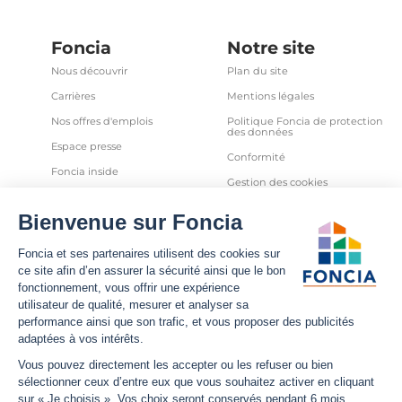
Foncia
Notre site
Nous découvrir
Plan du site
Carrières
Mentions légales
Nos offres d'emplois
Politique Foncia de protection
des données
Espace presse
Conformité
Foncia inside
Gestion des cookies
Avis clients
Politique relative aux cookies
et autres traceurs
Partenaires
Sécurité informatique
Déclaration d'accessibilité
Infos utiles
Nous suivre
Nous contacter
Facebook
Trouver une agence
X
Estimation bien immobilier
LinkedIn