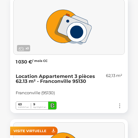
x3
/ mois CC
1 030 €
62,13 m²
Location Appartement 3 pièces
62.13 m² - Franconville 95130
Franconville (95130)
B
63
9
kWh/m².an
Kg CO
/m².an
2
VISITE VIRTUELLE