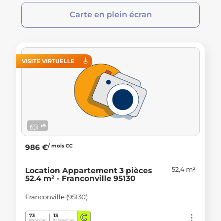
Carte en plein écran
VISITE VIRTUELLE
x9
/ mois CC
986 €
52,4 m²
Location Appartement 3 pièces
52.4 m² - Franconville 95130
Franconville (95130)
C
73
13
kWh/m².an
Kg CO
/m².an
2