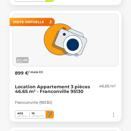
VISITE VIRTUELLE
x10
/ mois CC
899 €
46,65 m²
Location Appartement 3 pièces
46.65 m² - Franconville 95130
Franconville (95130)
F
402
16
kWh/m².an
Kg CO
/m².an
2