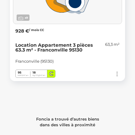
x9
/ mois CC
928 €
63,3 m²
Location Appartement 3 pièces
63.3 m² - Franconville 95130
Franconville (95130)
C
95
18
kWh/m².an
Kg CO
/m².an
2
Foncia a trouvé d’autres biens
dans des villes à proximité