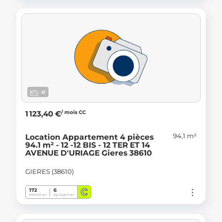
x1
/ mois CC
1 123,40 €
94,1 m²
Location Appartement 4 pièces
94.1 m² - 12 -12 BIS - 12 TER ET 14
AVENUE D'URIAGE Gieres 38610
GIERES (38610)
C
172
6
kWh/m².an
Kg CO
/m².an
2