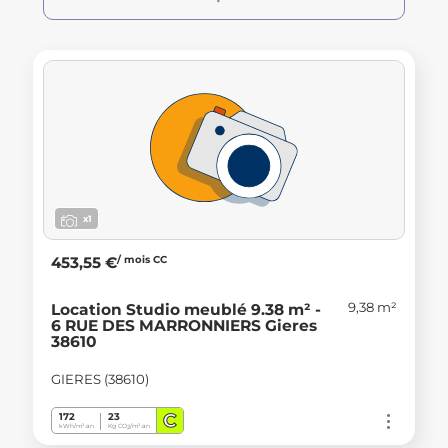
x1
/ mois CC
453,55 €
9,38 m²
Location Studio meublé 9.38 m² -
6 RUE DES MARRONNIERS Gieres
38610
GIERES (38610)
C
172
23
kWh/m².an
Kg CO
/m².an
2