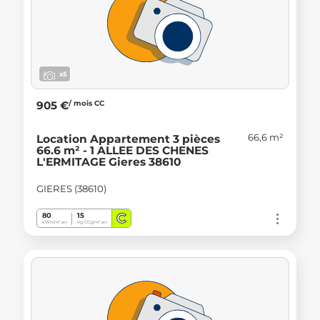
x5
/ mois CC
905 €
66,6 m²
Location Appartement 3 pièces
66.6 m² - 1 ALLEE DES CHENES
L'ERMITAGE Gieres 38610
GIERES (38610)
C
80
15
kWh/m².an
Kg CO
/m².an
2