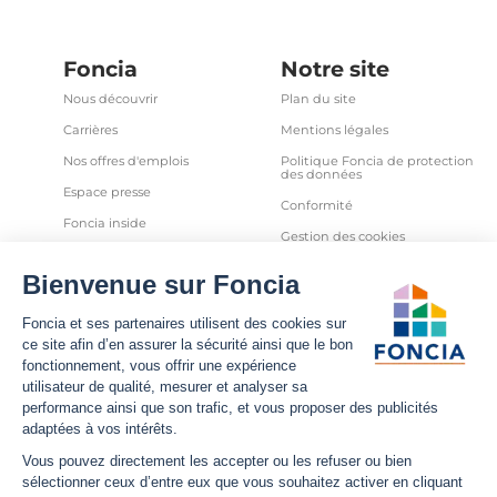
Foncia
Notre site
Nous découvrir
Plan du site
Carrières
Mentions légales
Nos offres d'emplois
Politique Foncia de protection
des données
Espace presse
Conformité
Foncia inside
Gestion des cookies
Avis clients
Politique relative aux cookies
et autres traceurs
Partenaires
Sécurité informatique
Déclaration d'accessibilité
Infos utiles
Nous suivre
Nous contacter
Facebook
Trouver une agence
X
Estimation bien immobilier
LinkedIn