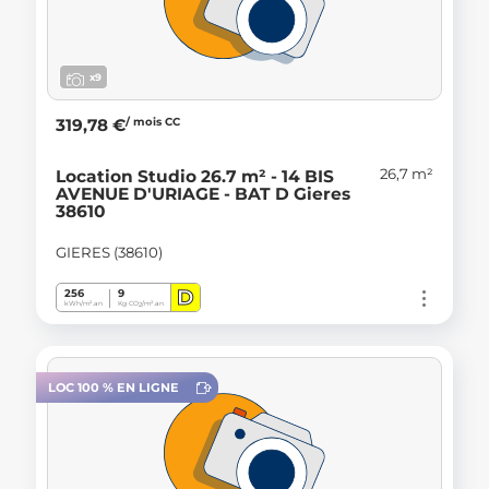
x9
/ mois CC
319,78 €
26,7 m²
Location Studio 26.7 m² - 14 BIS
AVENUE D'URIAGE - BAT D Gieres
38610
GIERES (38610)
D
256
9
kWh/m².an
Kg CO
/m².an
2
LOC 100 % EN LIGNE