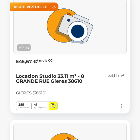
VISITE VIRTUELLE
x4
/ mois CC
545,67 €
33,11 m²
Location Studio 33.11 m² - 8
GRANDE RUE Gieres 38610
GIERES (38610)
D
255
41
kWh/m².an
Kg CO
/m².an
2