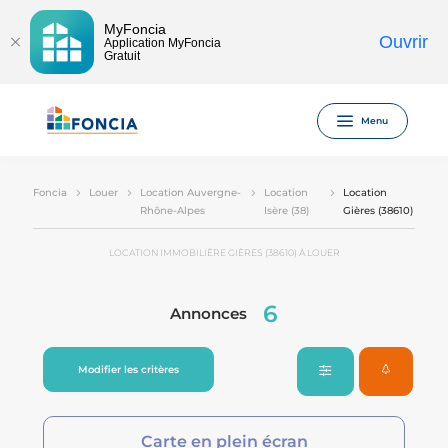
MyFoncia
Ouvrir
Application MyFoncia
Gratuit
Menu
Foncia
Louer
Location Auvergne-
Location
Location
Rhône-Alpes
Isère (38)
Gières (38610)
LOCATION IMMOBILIÈRE GIÈRES (38610) À LOUER
6
Annonces
Modifier les critères
Carte en plein écran