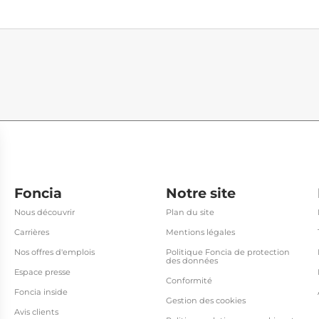
Foncia
Notre site
Nous découvrir
Plan du site
Carrières
Mentions légales
Nos offres d'emplois
Politique Foncia de protection
des données
Espace presse
Conformité
Foncia inside
Gestion des cookies
Avis clients