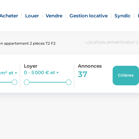
Acheter
Louer
Vendre
Gestion locative
Syndic
LOCATION APPARTEMENT 2 P
on appartement 2 pièces T2 F2
Loyer
Annonces
0 - 5 000 €
et +
37
0 m²
et +
Critères