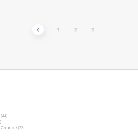
1
2
3
(33)
)
Gironde (33)