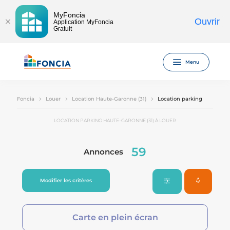
MyFoncia
Ouvrir
Application MyFoncia
Gratuit
Menu
Foncia
Louer
Location Haute-Garonne (31)
Location parking
LOCATION PARKING HAUTE-GARONNE (31) À LOUER
59
Annonces
Modifier les critères
Carte en plein écran