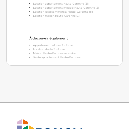
Location appartement Haute-Garonne (31)
Location appartement meublé Haute-Garonne (31)
Location local commercial Haute-Garonne (31)
Location maison Haute-Garonne (31)
À découvrir également
Appartement à louer Toulouse
Location studio Toulouse
Maison Haute-Garonne à vendre
Vente appartement Haute-Garonne