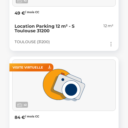
x2
/ mois CC
49 €
12 m²
Location Parking 12 m² - S
Toulouse 31200
TOULOUSE (31200)
VISITE VIRTUELLE
x2
/ mois CC
84 €